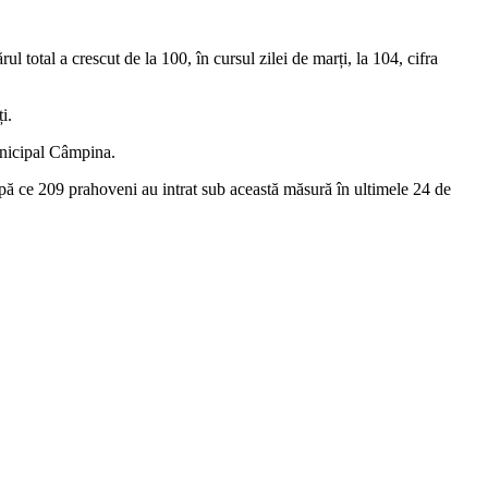
l total a crescut de la 100, în cursul zilei de marți, la 104, cifra
i.
Municipal Câmpina.
după ce 209 prahoveni au intrat sub această măsură în ultimele 24 de