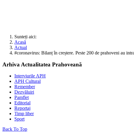
Sunteți aici:
Acasă
Actual
#coronavirus: Bilanț în creștere. Peste 200 de prahoveni au intrat 
Arhiva Actualitatea Prahoveană
Interviurile APH
APH Cultural
Remember
Dezvăluiri
Pamflet
Editorial
Reportaj
Timp liber
Sport
Back To Top