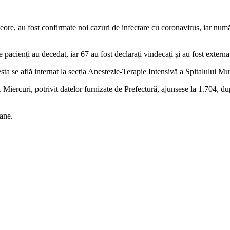
eore, au fost confirmate noi cazuri de infectare cu coronavirus, iar număru
pacienți au decedat, iar 67 au fost declarați vindecați și au fost externaț
esta se află internat la secția Anestezie-Terapie Intensivă a Spitalului 
e. Miercuri, potrivit datelor furnizate de Prefectură, ajunsese la 1.704, 
oane.