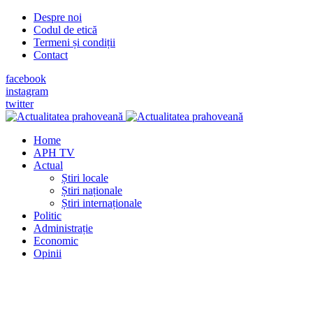
Despre noi
Codul de etică
Termeni și condiții
Contact
facebook
instagram
twitter
Home
APH TV
Actual
Știri locale
Știri naționale
Știri internaționale
Politic
Administrație
Economic
Opinii