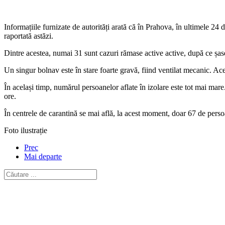
Informațiile furnizate de autorități arată că în Prahova, în ultimele 24 d
raportată astăzi.
Dintre acestea, numai 31 sunt cazuri rămase active active, după ce șase 
Un singur bolnav este în stare foarte gravă, fiind ventilat mecanic. Ac
În același timp, numărul persoanelor aflate în izolare este tot mai mar
ore.
În centrele de carantină se mai află, la acest moment, doar 67 de pers
Foto ilustrație
Prec
Mai departe