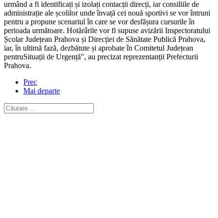
urmând a fi identificați și izolați contacții direcți, iar consiliile de
administrație ale școlilor unde învață cei nouă sportivi se vor întruni
pentru a propune scenariul în care se vor desfășura cursurile în
perioada următoare. Hotărârile vor fi supuse avizării Inspectoratului
Școlar Județean Prahova și Direcției de Sănătate Publică Prahova,
iar, în ultimă fază, dezbătute și aprobate în Comitetul Județean
pentruSituații de Urgență", au precizat reprezentanții Prefecturii
Prahova.
Prec
Mai departe