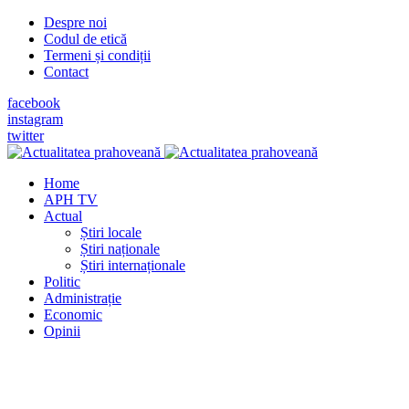
Despre noi
Codul de etică
Termeni și condiții
Contact
facebook
instagram
twitter
Home
APH TV
Actual
Știri locale
Știri naționale
Știri internaționale
Politic
Administrație
Economic
Opinii