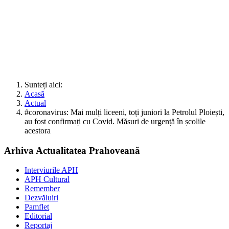
Sunteți aici:
Acasă
Actual
#coronavirus: Mai mulți liceeni, toți juniori la Petrolul Ploiești,
au fost confirmați cu Covid. Măsuri de urgență în școlile
acestora
Arhiva Actualitatea Prahoveană
Interviurile APH
APH Cultural
Remember
Dezvăluiri
Pamflet
Editorial
Reportaj