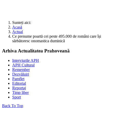
Sunteți aici:
Acasă
Actual
Ce prenume poartă cei peste 495.000 de români care își
sărbătoresc onomastica duminică
Arhiva Actualitatea Prahoveană
Interviurile APH
APH Cultural
Remember
Dezvăluiri
Pamflet
Editorial
Reportaj
Timp liber
Sport
Back To Top