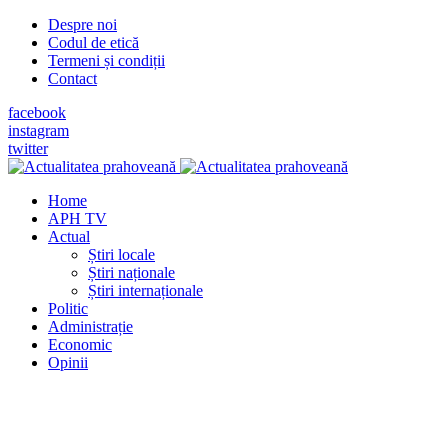
Despre noi
Codul de etică
Termeni și condiții
Contact
facebook
instagram
twitter
Home
APH TV
Actual
Știri locale
Știri naționale
Știri internaționale
Politic
Administrație
Economic
Opinii