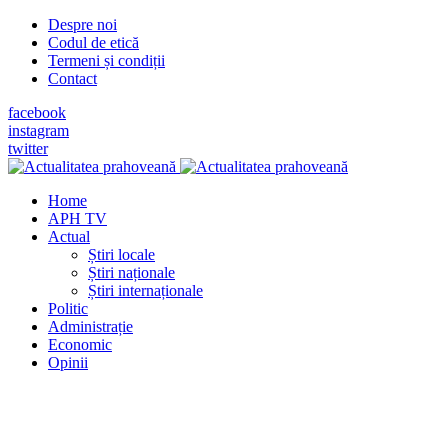
Despre noi
Codul de etică
Termeni și condiții
Contact
facebook
instagram
twitter
Home
APH TV
Actual
Știri locale
Știri naționale
Știri internaționale
Politic
Administrație
Economic
Opinii