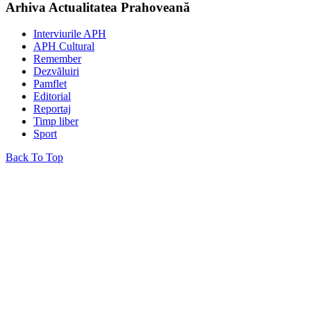
Arhiva Actualitatea Prahoveană
Interviurile APH
APH Cultural
Remember
Dezvăluiri
Pamflet
Editorial
Reportaj
Timp liber
Sport
Back To Top