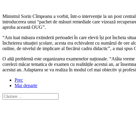
Ministrul Sorin Cîmpeanu a vorbit, într-o intervenție la un post centra
introducerea unui “pachet de măsuri remediale care vizează recuperarea
aproba această OUG”.
“Am luat măsura extinderii perioadei în care elevii își pot încheia sit
încheierea situației școlare, acesta era echivalent cu numărul de ore a
online, de nivelul de implicare al fiecărui cadru didactic”, a mai spus
O altă problemă este organizarea examenelor naționale. “Atâta vreme cât e
corelezi măcar tematica de examen cu realitățile acestui an, ar însemna 
acestui an. Adaptarea se va realiza în modul cel mai obiectiv și profes
Prec
Mai departe