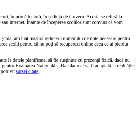
uri, în primă lectură, în ședința de Guvern. Acesta se referă la
 sau internet. Înainte de începerea școlilor sunt convins că vom
în școlă, am luat măsură reducerii numărului de note necesare pentru
ea școlii pentru că nu poți să recuperezi online ceea ce ai pierdut
te la datele planificate, să fie susținute cu prezență fizică, dacă nu
 pentru Evaluarea Națională și Bacalaureat va fi adaptată la realitățile
 potrivit
sursei citate
.