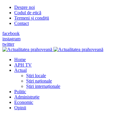
Despre noi
Codul de etică
Termeni și condiții
Contact
facebook
instagram
twitter
Home
APH TV
Actual
Știri locale
Știri naționale
Știri internaționale
Politic
Administrație
Economic
Opinii