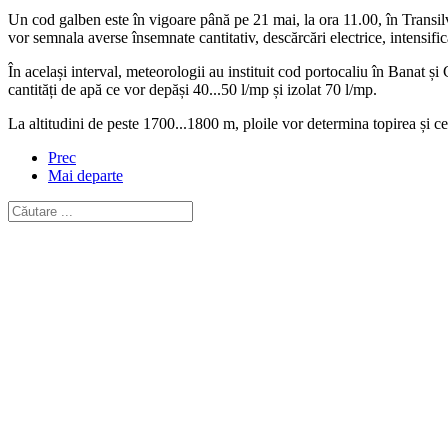
Un cod galben este în vigoare până pe 21 mai, la ora 11.00, în Transil
vor semnala averse însemnate cantitativ, descărcări electrice, intensifică
În același interval, meteorologii au instituit cod portocaliu în Banat și
cantități de apă ce vor depăși 40...50 l/mp și izolat 70 l/mp.
La altitudini de peste 1700...1800 m, ploile vor determina topirea și ce
Prec
Mai departe