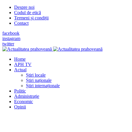
Despre noi
Codul de etică
Termeni și condiții
Contact
facebook
instagram
twitter
Home
APH TV
Actual
Știri locale
Știri naționale
Știri internaționale
Politic
Administrație
Economic
Opinii