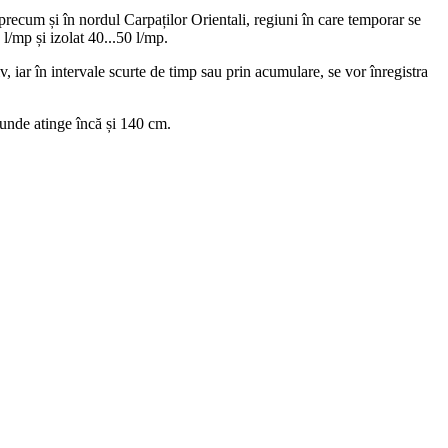
recum și în nordul Carpaților Orientali, regiuni în care temporar se
 l/mp și izolat 40...50 l/mp.
v, iar în intervale scurte de timp sau prin acumulare, se vor înregistra
, unde atinge încă și 140 cm.