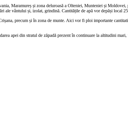
vania, Maramureș și zona deluroasă a Olteniei, Munteniei și Moldovei, p
ri ale vântului și, izolat, grindină. Cantitățile de apă vor depăși local 25
 Crișana, precum și în zona de munte. Aici vor fi ploi importante cantitati
darea apei din stratul de zăpadă prezent în continuare la altitudini mari