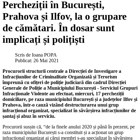
Percheziții în București,
Prahova și Ilfov, la o grupare
de cămătari. În dosar sunt
implicați și polițiști
Scris de
Ioana POPA
Publicat: 26 Mai 2021
Procurorii structurii centrale a Direcției de Investigare a
Infracțiunilor de Criminalitate Organizată și Terorism
împreună cu ofițeri de poliție judiciară din cadrul Direcției
Generale de Poliție a Municipiului București - Serviciul Grupuri
Infracționale Violente au efectuat, miercuri, 17 percheziții
domiciliare, pe raza municipiului București și a județelor Ilfov și
Prahova, într-o cauză vizând destructurarea unui grup
infracțional organizat, specializat în săvârșirea infracțiunilor de
șantaj și abuz în serviciu.
Procurorii susșin că, “de la finele anului 2020 și până în prezent, pe
raza municipiului București s-a constituit și a acționat un grup
infracțional organizat ai cărui membri s-au specializat în săvârșirea