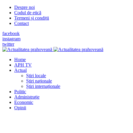
Despre noi
Codul de etică
Termeni și condiții
Contact
facebook
instagram
twitter
Home
APH TV
Actual
Știri locale
Știri naționale
Știri internaționale
Politic
Administrație
Economic
Opinii