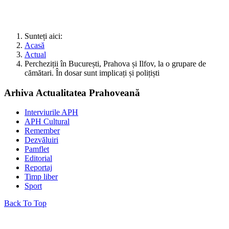
Sunteți aici:
Acasă
Actual
Percheziții în București, Prahova și Ilfov, la o grupare de
cămătari. În dosar sunt implicați și polițiști
Arhiva Actualitatea Prahoveană
Interviurile APH
APH Cultural
Remember
Dezvăluiri
Pamflet
Editorial
Reportaj
Timp liber
Sport
Back To Top