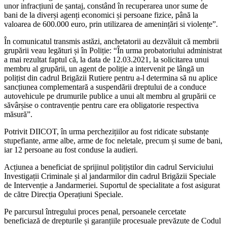
unor infracțiuni de șantaj, constând în recuperarea unor sume de
bani de la diverși agenți economici și persoane fizice, până la
valoarea de 600.000 euro, prin utilizarea de amenințări si violențe”.
În comunicatul transmis astăzi, anchetatorii au dezvăluit că membrii
grupării veau legături și în Poliție: “În urma probatoriului administrat
a mai rezultat faptul că, la data de 12.03.2021, la solicitarea unui
membru al grupării, un agent de poliție a intervenit pe lângă un
polițist din cadrul Brigăzii Rutiere pentru a-l determina să nu aplice
sancțiunea complementară a suspendării dreptului de a conduce
autovehicule pe drumurile publice a unui alt membru al grupării ce
săvârșise o contravenție pentru care era obligatorie respectiva
măsură”.
Potrivit DIICOT, în urma perchezițiilor au fost ridicate substanțe
stupefiante, arme albe, arme de foc neletale, precum și sume de bani,
iar 12 persoane au fost conduse la audieri.
Acțiunea a beneficiat de sprijinul polițiștilor din cadrul Serviciului
Investigații Criminale și al jandarmilor din cadrul Brigăzii Speciale
de Intervenție a Jandarmeriei. Suportul de specialitate a fost asigurat
de către Direcția Operațiuni Speciale.
Pe parcursul întregului proces penal, persoanele cercetate
beneficiază de drepturile și garanțiile procesuale prevăzute de Codul