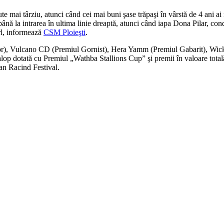
ute mai târziu, atunci când cei mai buni şase trăpaşi în vârstă de 4 ani a
până la intrarea în ultima linie dreaptă, atunci când iapa Dona Pilar, con
rl, informează
CSM Ploieşti
.
ilor), Vulcano CD (Premiul Gornist), Hera Yamm (Premiul Gabarit), Wic
alop dotată cu Premiul „Wathba Stallions Cup” şi premii în valoare total
n Racind Festival.