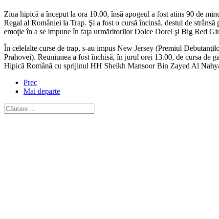
Ziua hipică a început la ora 10.00, însă apogeul a fost atins 90 de min
Regal al României la Trap. Şi a fost o cursă încinsă, destul de strânsă 
emoţie în a se impune în faţa urmăritorilor Dolce Dorel şi Big Red Gi
În celelalte curse de trap, s-au impus New Jersey (Premiul Debutanţ
Prahovei). Reuniunea a fost închisă, în jurul orei 13.00, de cursa de g
Hipică Română cu sprijinul HH Sheikh Mansoor Bin Zayed Al Nahya
Prec
Mai departe