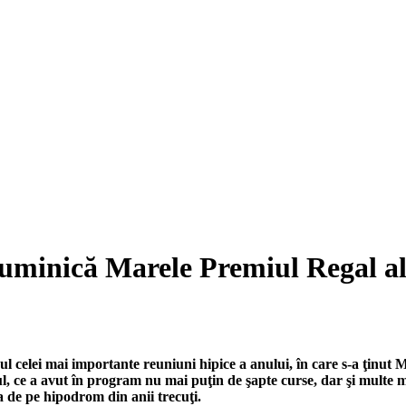
duminică Marele Premiul Regal a
ul celei mai importante reuniuni hipice a anului, în care s-a ţinut
, ce a avut în program nu mai puţin de şapte curse, dar şi multe mo
a de pe hipodrom din anii trecuţi.