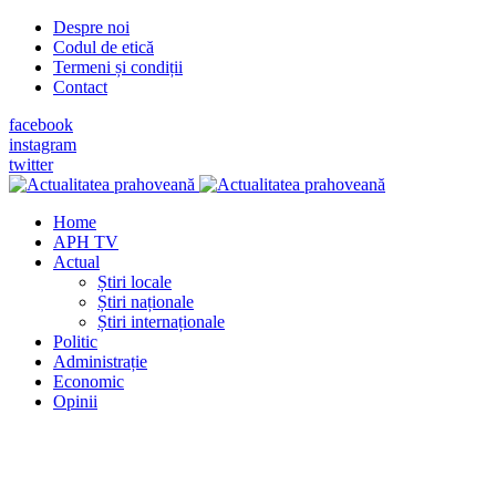
Despre noi
Codul de etică
Termeni și condiții
Contact
facebook
instagram
twitter
Home
APH TV
Actual
Știri locale
Știri naționale
Știri internaționale
Politic
Administrație
Economic
Opinii