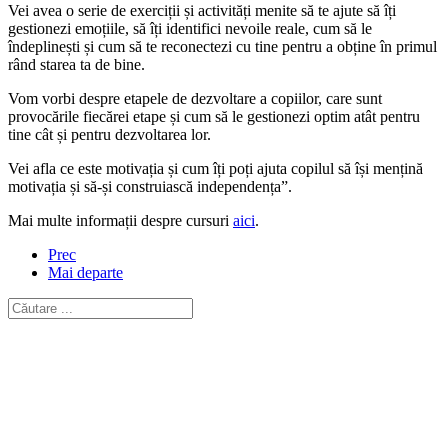
Vei avea o serie de exerciții și activități menite să te ajute să îți
gestionezi emoțiile, să îți identifici nevoile reale, cum să le
îndeplinești și cum să te reconectezi cu tine pentru a obține în primul
rând starea ta de bine.
Vom vorbi despre etapele de dezvoltare a copiilor, care sunt
provocările fiecărei etape și cum să le gestionezi optim atât pentru
tine cât și pentru dezvoltarea lor.
Vei afla ce este motivația și cum îți poți ajuta copilul să își mențină
motivația și să-și construiască independența”.
Mai multe informații despre cursuri
aici
.
Prec
Mai departe