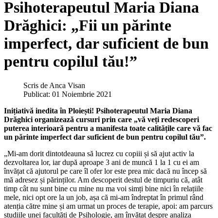
Psihoterapeutul Maria Diana
Drăghici: „Fii un părinte
imperfect, dar suficient de bun
pentru copilul tău!”
Scris de
Anca Visan
Publicat: 01 Noiembrie 2021
Inițiativă inedita în Ploiești! Psihoterapeutul Maria Diana
Drăghici organizează cursuri prin care „vă veți redescoperi
puterea interioară pentru a manifesta toate calitățile care vă fac
un părinte imperfect dar suficient de bun pentru copilul tău”.
„Mi-am dorit dintotdeauna să lucrez cu copiii și să ajut activ la
dezvoltarea lor, iar după aproape 3 ani de muncă 1 la 1 cu ei am
învățat că ajutorul pe care îl ofer lor este prea mic dacă nu încep să
mă adresez și părinților. Am descoperit destul de timpuriu că, atât
timp cât nu sunt bine cu mine nu ma voi simți bine nici în relațiile
mele, nici opt ore la un job, așa că mi-am îndreptat în primul rând
atenția către mine și am urmat un proces de terapie, apoi: am parcurs
studiile unei facultăți de Psihologie, am învățat despre analiza