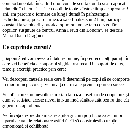
comportamentală în cadrul unui curs de scurtă durată și am aplicat
tehnicile în lucrul 1 la 1 cu copii de toate vârstele timp de aproape 3
ani, am parcurs o formare de lungă durată în psihoterapie
psihodinamică, pe care urmează să o finalizez în 2 luni, particip
constant la seminarii și workshopuri online pe tema dezvoltării
copiilor, susținute de centrul Anna Freud din Londra”, se descrie
Maria Diana Drăghici.
Ce cuprinde cursul?
„Săptămânal vom avea o întâlnire online, împreună cu alți părinți, în
care vei beneficia de suportul și ghidarea mea. Un suport de curs,
teme și exerciții practice prin care:
Vei descoperi cauzele reale care îi determină pe copii să se comporte
în moduri neplăcute și vei învăța cum să le preîntâmpini cu succes.
Vei afla care sunt nevoile care stau la baza lipsei lor de cooperare, și
cum să satisfaci aceste nevoi într-un mod sănătos atât pentru tine cât
și pentru copilul tău.
Vei învăța despre dinamica relațiilor și cum poți lucra să schimbi
tiparul actual de relationare astfel încât să construiești o relație
armonioasă și echilibrată.