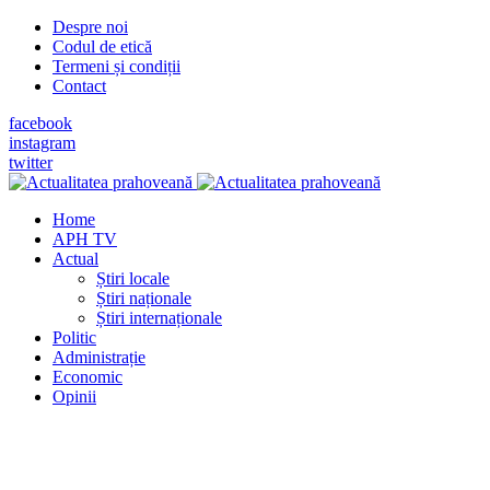
Despre noi
Codul de etică
Termeni și condiții
Contact
facebook
instagram
twitter
Home
APH TV
Actual
Știri locale
Știri naționale
Știri internaționale
Politic
Administrație
Economic
Opinii