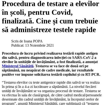
Procedura de testare a elevilor
în școli, pentru Covid,
finalizată. Cine și cum trebuie
să administreze testele rapide
Scris de
Ioana POPA
Publicat: 13 Noiembrie 2021
Procedura de lucru privind realizarea testării rapide antigen
din salivă, pentru diagnosticarea infecției cu SARS-CoV-2 a
elevilor în unitățile de învățământ, a fost finalizată, a anunțat
Ministerul Sănătății
. Testarea se va face de două ori pe
săptămână, nu neapărat de cadre medicale, iar rezultatele
pozitive vor impune solicitarea testării copilului și cu RT-PCR.
“Testarea elevilor cu teste antigenice rapide din salivă se va realiza
în prima și în a 4-a zi lucrătoare a săptămânii. La nivelul fiecărei
unități de învățământ se va organiza procesul de testare. Testarea se
va efectua în sala de clasă/grupă, de către cadrul medical/persoanele
desemnate din cadrul unității de învățământ, la începutul orelor de
program”, anunță Ministerul Sănătății, care subliniază că “testarea