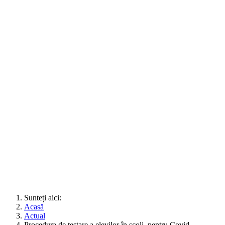
Sunteți aici:
Acasă
Actual
Procedura de testare a elevilor în școli, pentru Covid,