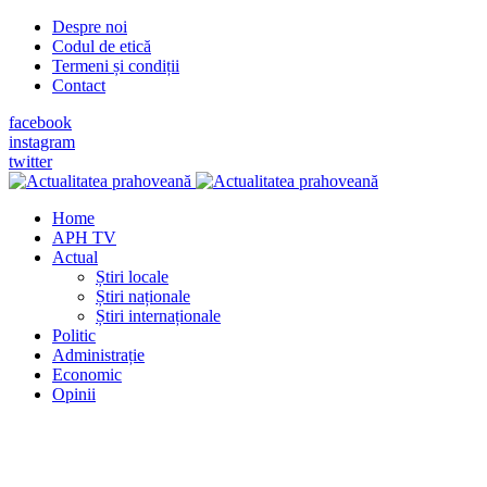
Despre noi
Codul de etică
Termeni și condiții
Contact
facebook
instagram
twitter
Home
APH TV
Actual
Știri locale
Știri naționale
Știri internaționale
Politic
Administrație
Economic
Opinii