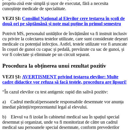
propriu-zisă este simplă și ușor de executat, fără a necesita
cunoștințe medicale de specialitate.
VEZI ȘI:
Consiliul Naţional al Elevilor cere testarea în școli de
două ori pe săptămână și note mai puține în primul semestru
Potrivit MS, personalul unităților de învățământ va fi instruit inclusiv
cu privire la colectarea testelor utilizate, care sunt considerate deșeuri
medicale cu potențial infecțios. Astfel, testele utilizate vor fi aruncate
în coșuri de gunoi cu capac și pedală, prevăzute cu sac de gunoi, și
vor fi colectate și eliminate pe un circuit separat.
Procedura la obținerea unui rezultat pozitiv
VEZI ȘI:
AVERTISMENT privind testarea elevilor: Multe
cadre didactice vor refuza să facă testele, procedura are lipsuri!
“În cazul elevilor cu test antigenic rapid din salivă pozitiv:
a) Cadrul medical/persoanele responsabile desemnate vor anunța
imediat părinții/reprezentantul legal al elevului.
b) Elevul va fi izolat în cabinetul medical sau în spațiul special
desemnat și organizat, unde va fi monitorizat de către un cadrul
medical sau persoanele special desemnate, conform prevederilor