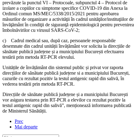
prevăzute la punctul VI – Protocoale, subpunctul 4 – Protocol de
izolare a copiilor cu simptome specifice COVID-19 din Anexa la
Ordinul comun MS/MEC/5338/2015/2021 pentru aprobarea
măsurilor de organizare a activităţii în cadrul unităţilor/instituţiilor de
învăţământ în condiţii de siguranţă epidemiologică pentru prevenirea
îmbolnăvirilor cu virusul SARS-CoV-2;
c) Cadrul medical sau, după caz, persoanele responsabile
desemnate din cadrul unității învățământ vor solicita la direcțiile de
sănătate publică județene și a municipiului București efectuarea
testării prin metoda RT-PCR elevului.
Unitățile de învățământ din sistemul public și privat vor raporta
direcțiilor de sănătate publică județene si a municipiului București,
cazurile cu rezultat pozitiv la testul antigenic rapid din salivă, în
vederea testării prin metoda RT-PCR.
Direcțiile de sănătate publică județene și a municipiului București
vor asigura testarea prin RT-PCR a elevilor cu rezultat pozitiv la
testul antigenic rapid din salivă”, menționează informarea publicată
de Ministerul Sănătății.
Prec
Mai departe