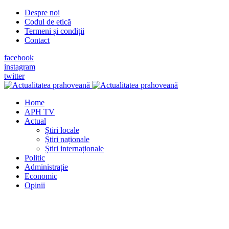
Despre noi
Codul de etică
Termeni și condiții
Contact
facebook
instagram
twitter
Home
APH TV
Actual
Știri locale
Știri naționale
Știri internaționale
Politic
Administrație
Economic
Opinii