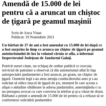
Amendă de 15.000 de lei
pentru că a aruncat un chiştoc
de ţigară pe geamul maşinii
Scris de
Anca Visan
Publicat: 19 Noiembrie 2021
Un bărbat de 37 de ani a fost amendat cu 15.000 de lei după ce
a fost surprins în timp ce arunca un chiştoc de ţigară pe geamul
autoturismului de lux la volanul căruia se afla, a informat
Inspectoratul Judeţean de Jandarmi Galaţi.
Potrivit sursei citate, un echipaj de ordine publică ce executa
serviciul de patrulare a observat că din autoturismul aflat în faţa
autospecialei jandarmeriei a fost aruncat, pe geam, un chiştoc de
ţigară. Oamenii legii i-au atras atenţia conducătorului auto şi i-au
solicitat să ridice mucul de ţigară de jos, moment în care acesta a
afişat o atitudine sfidătoare la adresa jandarmilor, ameninţându-i cu
un presupus avocat cu care conversa la telefon şi şi-a văzut de drum.
Bărbatul a primit o amendă de 15.000 de lei pentru că a refuzat să se
conformeze solicitării jandarmilor.