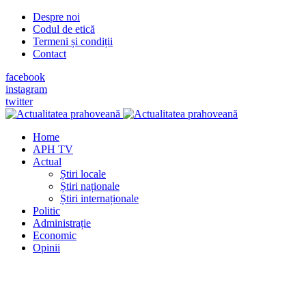
Despre noi
Codul de etică
Termeni și condiții
Contact
facebook
instagram
twitter
Home
APH TV
Actual
Știri locale
Știri naționale
Știri internaționale
Politic
Administrație
Economic
Opinii