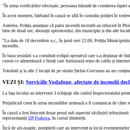
“În urma verificărilor efectuate, persoana bănuită de comiterea faptei a f
În acest moment, bărbatul în cauză se află în custodia poliției în vederea
Anterior, Poliția anunțase că patru incendii incendii au izbucnit în Pl
bine de două ore, abonații operatorului, din municipiu și din alte localit
“La data de 18 decembrie a.c., în jurul orei 22.00, Poliția Municipiului
incendiu.
În baza sesizării s-a constituit echipă operativă care s-a deplasat de î
curent ce alimentează o firmă care furnizează rețea de cablu și internet
Totodată și la alte 2 locații de pe strada Ștefan Greceanu au ars conțin
VEZI ȘI:
Serviciile Vodafone, afectate de incendii decl
La fața locului au intervenit 3 echipaje din cadrul Inspectoratului pent
Prejudiciul creat în urma incendiilor urmează a fi comunicat de către re
În cauză a fost întocmit dosar penal sub aspectul săvârșirii infracțiunii
reprezentanții
IJP Prahova
, în cursul dimineții.
Încă de azi-noapte, pompierii care au intervenit la locul evenimentelor 