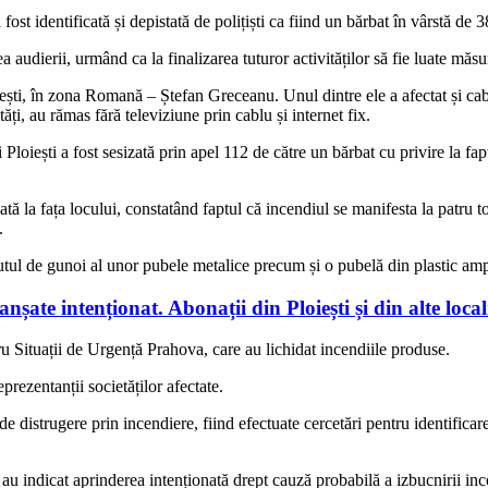
ost identificată și depistată de polițiști ca fiind un bărbat în vârstă de 
 audierii, urmând ca la finalizarea tuturor activităților să fie luate măsu
oiești, în zona Romană – Ștefan Greceanu. Unul dintre ele a afectat și c
ăți, au rămas fără televiziune prin cablu și internet fix.
 Ploiești a fost sesizată prin apel 112 de către un bărbat cu privire la f
ndată la fața locului, constatând faptul că incendiul se manifesta la patru
.
utul de gunoi al unor pubele metalice precum și o pubelă din plastic ampla
anșate intenționat. Abonații din Ploiești și din alte local
ru Situații de Urgență Prahova, care au lichidat incendiile produse.
prezentanții societăților afectate.
 de distrugere prin incendiere, fiind efectuate cercetări pentru identificar
au indicat aprinderea intenționată drept cauză probabilă a izbucnirii inc