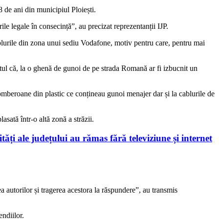
38 de ani din municipiul Ploiești.
rile legale în consecință”, au precizat reprezentanții IJP.
ablurile din zona unui sediu Vodafone, motiv pentru care, pentru mai
aptul că, la o ghenă de gunoi de pe strada Romană ar fi izbucnit un
 tomberoane din plastic ce conțineau gunoi menajer dar și la cablurile de
sată într-o altă zonă a străzii.
ități ale județului au rămas fără televiziune și internet
ea autorilor și tragerea acestora la răspundere”, au transmis
endiilor.