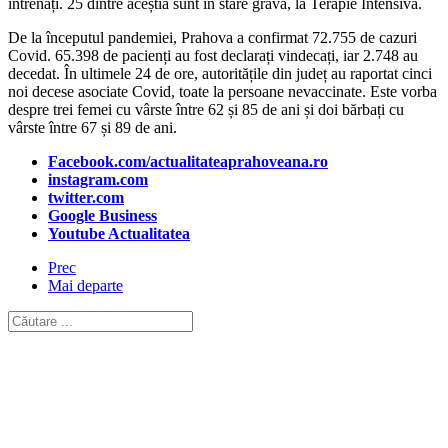
intrenați. 25 dintre aceștia sunt în stare gravă, la Terapie Intensivă.
De la începutul pandemiei, Prahova a confirmat 72.755 de cazuri
Covid. 65.398 de pacienți au fost declarați vindecați, iar 2.748 au
decedat. În ultimele 24 de ore, autoritățile din județ au raportat cinci
noi decese asociate Covid, toate la persoane nevaccinate. Este vorba
despre trei femei cu vârste între 62 și 85 de ani și doi bărbați cu
vârste între 67 și 89 de ani.
Facebook.com/actualitateaprahoveana.ro
instagram.com
twitter.com
Google Business
Youtube Actualitatea
Prec
Mai departe