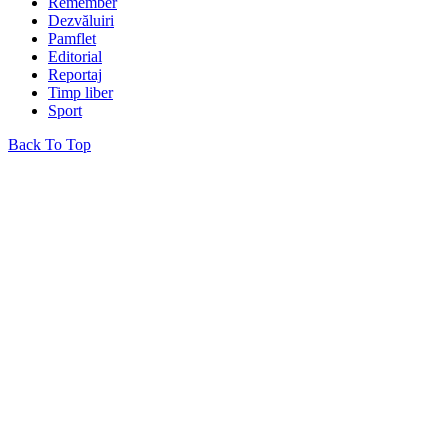
Remember
Dezvăluiri
Pamflet
Editorial
Reportaj
Timp liber
Sport
Back To Top