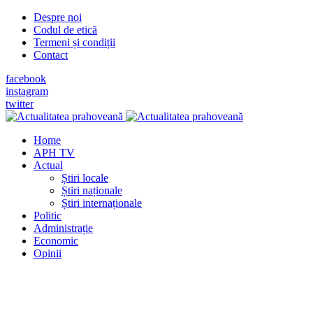
Despre noi
Codul de etică
Termeni și condiții
Contact
facebook
instagram
twitter
Home
APH TV
Actual
Știri locale
Știri naționale
Știri internaționale
Politic
Administrație
Economic
Opinii