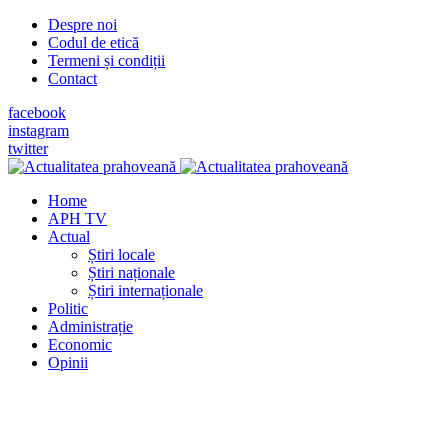
Despre noi
Codul de etică
Termeni și condiții
Contact
facebook
instagram
twitter
Home
APH TV
Actual
Știri locale
Știri naționale
Știri internaționale
Politic
Administrație
Economic
Opinii