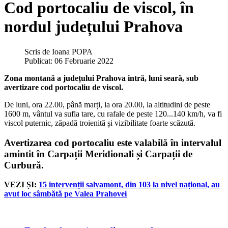
Cod portocaliu de viscol, în
nordul județului Prahova
Scris de
Ioana POPA
Publicat: 06 Februarie 2022
Zona montană a județului Prahova intră, luni seară, sub
avertizare cod portocaliu de viscol.
De luni, ora 22.00, până marți, la ora 20.00, la altitudini de peste
1600 m, vântul va sufla tare, cu rafale de peste 120...140 km/h, va fi
viscol puternic, zăpadă troienită și vizibilitate foarte scăzută.
Avertizarea cod portocaliu este valabilă în intervalul
amintit în Carpații Meridionali și Carpații de
Curbură.
VEZI ȘI:
15 intervenții salvamont, din 103 la nivel național, au
avut loc sâmbătă pe Valea Prahovei