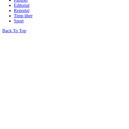
Pamflet
Editorial
Reportaj
Timp liber
Sport
Back To Top