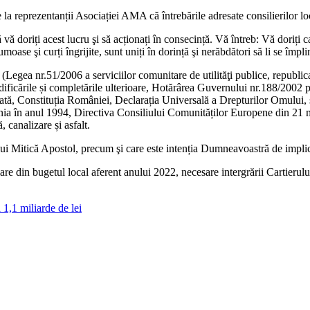
 la reprezentanții Asociației AMA că întrebările adresate consilierilor lo
ă doriți acest lucru şi să acționați în consecință. Vă întreb: Vă doriți c
oase şi curți îngrijite, sunt uniți în dorință şi nerăbdători să li se împl
 (Legea nr.51/2006 a serviciilor comunitare de utilităţi publice, republica
dificările și completările ulterioare, Hotărârea Guvernului nr.188/2002
izată, Constituția României, Declarația Universală a Drepturilor Omulu
ânia în anul 1994, Directiva Consiliului Comunităților Europene din 21 
, canalizare și asfalt.
lui Mitică Apostol, precum şi care este intenția Dumneavoastră de implicar
re din bugetul local aferent anului 2022, necesare intergrării Cartierului
1,1 miliarde de lei