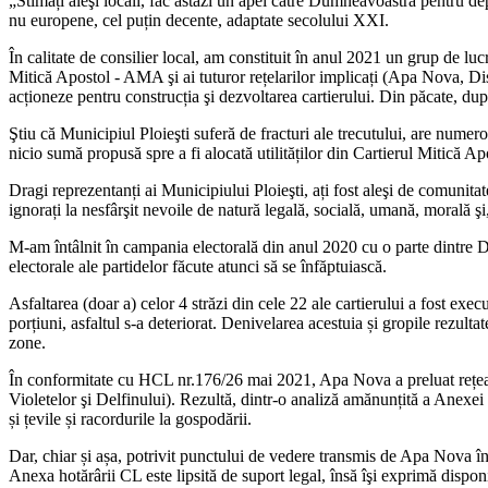
„Stimați aleşi locali, fac astăzi un apel către Dumneavoastră pentru depu
nu europene, cel puțin decente, adaptate secolului XXI.
În calitate de consilier local, am constituit în anul 2021 un grup de lu
Mitică Apostol - AMA şi ai tuturor rețelarilor implicați (Apa Nova, Dist
acționeze pentru construcția şi dezvoltarea cartierului. Din păcate, după
Ştiu că Municipiul Ploieşti suferă de fracturi ale trecutului, are numer
nicio sumă propusă spre a fi alocată utilităților din Cartierul Mitică Ap
Dragi reprezentanți ai Municipiului Ploieşti, ați fost aleşi de comunitat
ignorați la nesfârşit nevoile de natură legală, socială, umană, morală şi
M-am întâlnit în campania electorală din anul 2020 cu o parte dintre Du
electorale ale partidelor făcute atunci să se înfăptuiască.
Asfaltarea (doar a) celor 4 străzi din cele 22 ale cartierului a fost exe
porțiuni, asfaltul s-a deteriorat. Denivelarea acestuia și gropile rezultat
zone.
În conformitate cu HCL nr.176/26 mai 2021, Apa Nova a preluat rețeaua 
Violetelor şi Delfinului). Rezultă, dintr-o analiză amănunțită a Anexei
și țevile și racordurile la gospodării.
Dar, chiar și așa, potrivit punctului de vedere transmis de Apa Nova în d
Anexa hotărârii CL este lipsită de suport legal, însă îşi exprimă disponi