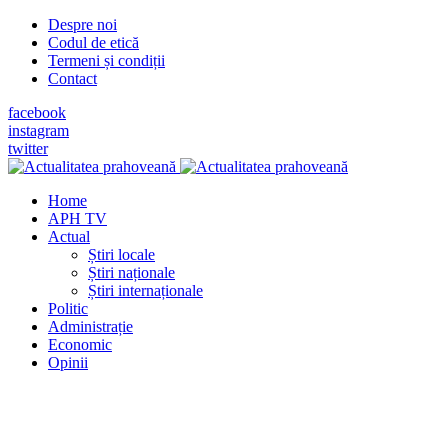
Despre noi
Codul de etică
Termeni și condiții
Contact
facebook
instagram
twitter
Home
APH TV
Actual
Știri locale
Știri naționale
Știri internaționale
Politic
Administrație
Economic
Opinii