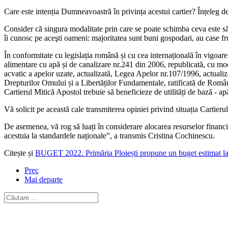
Care este intenția Dumneavoastră în privința acestui cartier? Înțeleg de
Consider că singura modalitate prin care se poate schimba ceva este să v
îi cunosc pe aceşti oameni: majoritatea sunt buni gospodari, au case frum
În conformitate cu legislația română și cu cea internațională în vigoare
alimentare cu apă și de canalizare nr.241 din 2006, republicată, cu mo
acvatic a apelor uzate, actualizată, Legea Apelor nr.107/1996, actual
Drepturilor Omului și a Libertăților Fundamentale, ratificată de Rom
Cartierul Mitică Apostol trebuie să beneficieze de utilități de bază - apă
Vă solicit pe această cale transmiterea opiniei privind situația Cartieru
De asemenea, vă rog să luați în considerare alocarea resurselor financia
acestuia la standardele naționale”, a transmis Cristina Cochinescu.
Citește și
BUGET 2022. Primăria Ploiești propune un buget estimat la 
Prec
Mai departe