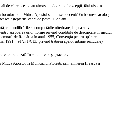
cali de către aceştia au rămas, cu doar două excepții, fără răspuns.
a locuitorii din Mitică Apostol să trăiască decent? Eu locuiesc acolo şi
inească aşteptările vechi de peste 30 de ani.
tă, cu modificările şi completările ulterioare, Legea serviciului de
 pentru aprobarea unor norme privind condiţiile de descărcare în mediul
i, semnată de România în anul 1955, Convenția pentru apărarea
mai 1991 – 91/271/CEE privind tratarea apelor urbane reziduale),
e, concretizată în soluții reale şi practice.
 Mitică Apostol în Municipiul Ploieşti, prin alinierea firească a