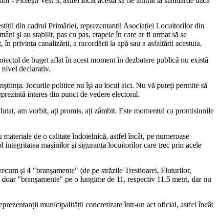
 - Ploieşti Vest 3, astfel încât acesta să fie aliniat la standarde dacă
tiții din cadrul Primăriei, reprezentanții Asociației Locuitorilor din
ni şi au stabilit, pas cu pas, etapele în care ar fi urmat să se
n privința canalizării, a racordării la apă sau a asfaltării acestuia.
proiectul de buget aflat în acest moment în dezbatere publică nu există
 nivel declarativ.
tiința. Jocurile politice nu îşi au locul aici. Nu vă puteți permite să
eprezintă interes din punct de vedere electoral.
lutat, am vorbit, ați promis, ați zâmbit. Este momentul ca promisiunile
u materiale de o calitate îndoielnică, astfel încât, pe numeroase
l integritatea maşinilor şi siguranța locuitorilor care trec prin acele
cum şi 4 "branşamente" (de pe străzile Trestioarei, Fluturilor,
ate doar "branșamente" pe o lungime de 11, respectiv 11.5 metri, dar nu
ezentanții municipalității concretizate într-un act oficial, astfel încât