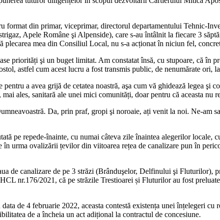
nerea tuturor diligențelor în scopul dezvoltării Cartierului Mitică Apostol
cru format din primar, viceprimar, directorul departamentului Tehnic-Inves
rigaz, Apele Române şi Alpenside), care s-au întâlnit la fiecare 3 săptămâ
 plecarea mea din Consiliul Local, nu s-a acționat în niciun fel, concret, î
oase priorități şi un buget limitat. Am constatat însă, cu stupoare, că în 
ostol, astfel cum acest lucru a fost transmis public, de nenumărate ori, la
e pentru a avea grijă de cetatea noastră, aşa cum vă ghidează legea şi conş
, mai ales, sanitară ale unei mici comunități, doar pentru că aceasta nu r
mneavoastră. Da, prin praf, gropi şi noroaie, ați venit la noi. Ne-am sa
cutată pe repede-înainte, cu numai câteva zile înaintea alegerilor locale, c
e în urma ovalizării țevilor din viitoarea rețea de canalizare pun în perico
de canalizare de pe 3 străzi (Brânduşelor, Delfinului şi Fluturilor), pre
 HCL nr.176/2021, că pe străzile Trestioarei și Fluturilor au fost prelu
ata de 4 februarie 2022, aceasta contestă existența unei înțelegeri cu repr
bilitatea de a încheia un act adițional la contractul de concesiune.