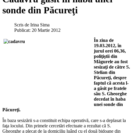
sonde din Păcureţi
Scris de
Irina Sima
Publicat: 20 Martie 2012
În ziua de
19.03.2012, în
jurul orei 06,36,
poliţiştii din
Măgurele au fost
sesizaţi de către S.
Stelian din
Păcureţi, despre
faptul că acesta l-
a găsit pe fratele
său S. Gheorghe
decedat în haba
unei sonde din
Păcureţi.
În baza sesizării s-a constituit echipa operativă, care s-a deplasat la
faţa locului. Din primele cercetări efectuate a rezultat că S.
Gheorghe a plecat de la domiciliu luând cu el două bidoane din