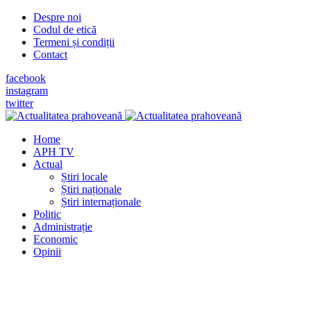
Despre noi
Codul de etică
Termeni și condiții
Contact
facebook
instagram
twitter
Home
APH TV
Actual
Știri locale
Știri naționale
Știri internaționale
Politic
Administrație
Economic
Opinii