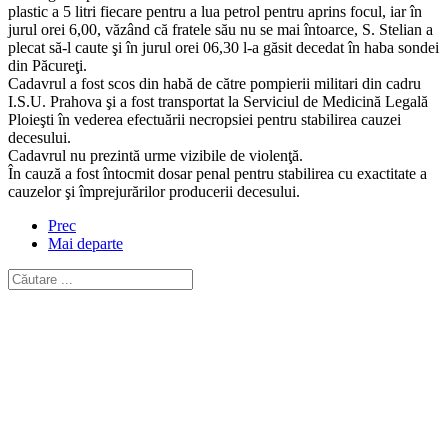
plastic a 5 litri fiecare pentru a lua petrol pentru aprins focul, iar în
jurul orei 6,00, văzând că fratele său nu se mai întoarce, S. Stelian a
plecat să-l caute şi în jurul orei 06,30 l-a găsit decedat în haba sondei
din Păcureţi.
Cadavrul a fost scos din habă de către pompierii militari din cadru
I.S.U. Prahova şi a fost transportat la Serviciul de Medicină Legală
Ploieşti în vederea efectuării necropsiei pentru stabilirea cauzei
decesului.
Cadavrul nu prezintă urme vizibile de violenţă.
În cauză a fost întocmit dosar penal pentru stabilirea cu exactitate a
cauzelor şi împrejurărilor producerii decesului.
Prec
Mai departe