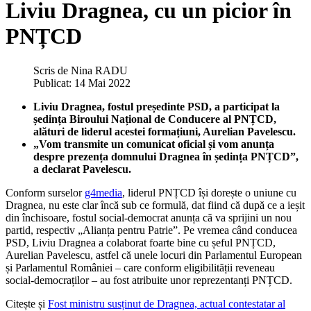
Liviu Dragnea, cu un picior în
PNȚCD
Scris de
Nina RADU
Publicat: 14 Mai 2022
Liviu Dragnea, fostul președinte PSD, a participat la
ședința Biroului Național de Conducere al PNȚCD,
alături de liderul acestei formațiuni, Aurelian Pavelescu.
„Vom transmite un comunicat oficial și vom anunța
despre prezența domnului Dragnea în ședința PNȚCD”,
a declarat Pavelescu.
Conform surselor
g4media
, liderul PNȚCD își dorește o uniune cu
Dragnea, nu este clar încă sub ce formulă, dat fiind că după ce a ieșit
din închisoare, fostul social-democrat anunța că va sprijini un nou
partid, respectiv „Alianța pentru Patrie”. Pe vremea când conducea
PSD, Liviu Dragnea a colaborat foarte bine cu șeful PNȚCD,
Aurelian Pavelescu, astfel că unele locuri din Parlamentul European
și Parlamentul României – care conform eligibilității reveneau
social-democraților – au fost atribuite unor reprezentanți PNȚCD.
Citește și
Fost ministru susținut de Dragnea, actual contestatar al