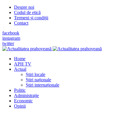
Despre noi
Codul de etică
Termeni și condiții
Contact
facebook
instagram
twitter
Home
APH TV
Actual
Știri locale
Știri naționale
Știri internaționale
Politic
Administrație
Economic
Opinii