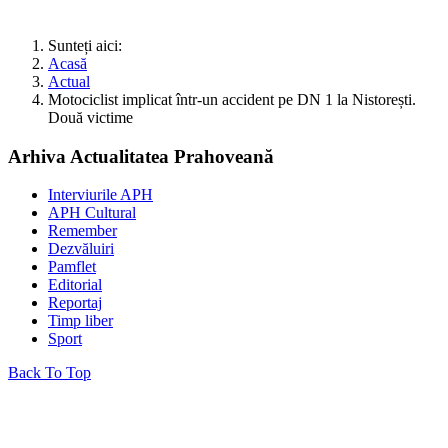
Sunteți aici:
Acasă
Actual
Motociclist implicat într-un accident pe DN 1 la Nistorești.
Două victime
Arhiva Actualitatea Prahoveană
Interviurile APH
APH Cultural
Remember
Dezvăluiri
Pamflet
Editorial
Reportaj
Timp liber
Sport
Back To Top