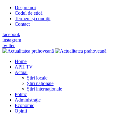
Despre noi
Codul de etică
Termeni și condiții
Contact
facebook
instagram
twitter
Home
APH TV
Actual
Știri locale
Știri naționale
Știri internaționale
Politic
Administrație
Economic
Opinii