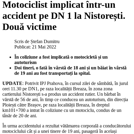
Motociclist implicat într-un
accident pe DN 1 la Nistorești.
Două victime
Scris de
Ștefan Dumitru
Publicat: 21 Mai 2022
În coliziune a fost implicată o motocicletă și un
autoturism
Doi tineri, o fată în vârstă de 18 ani și un băiat în vârstă
de 19 ani au fost transportați la spital.
UPDATE
: Potrivit IPJ Prahova, în cursul zilei de sâmbătă, în jurul
orei 11.30 pe DN1, pe raza localității Breaza, în zona zona
cartierului Nistorești s-a produs un accident rutier. Un bărbat în
vărstă de 56 de ani, în timp ce conducea un autoturism, din direcția
Ploiești către Brașov, pe raza localității Breaza, în dreptul
km101+700 a intrat în coliziune cu un motociclu, condus de un
tânăr de 20 de ani.
În urma accidentului a rezultat vătămarea corporală a conducătorului
motociclului cât și a unei tinere de 19 ani, pasageră în același