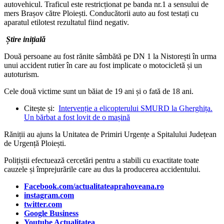
autovehicul. Traficul este restricționat pe banda nr.1 a sensului de
mers Brașov către Ploiești. Conducătorii auto au fost testați cu
aparatul etilotest rezultatul fiind negativ.
Știre inițială
Două persoane au fost rănite sâmbătă pe DN 1 la Nistorești în urma
unui accident rutier în care au fost implicate o motocicletă și un
autoturism.
Cele două victime sunt un băiat de 19 ani și o fată de 18 ani.
Citește și:
Intervenție a elicopterului SMURD la Gherghița.
Un bărbat a fost lovit de o mașină
Răniții au ajuns la Unitatea de Primiri Urgențe a Spitalului Județean
de Urgență Ploiești.
Polițiștii efectuează cercetări pentru a stabili cu exactitate toate
cauzele și împrejurările care au dus la producerea accidentului.
Facebook.com/actualitateaprahoveana.ro
instagram.com
twitter.com
Google Business
Youtube Actualitatea