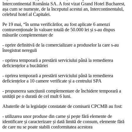
Intercontinental România SA. A fost vizat Grand Hotel Bucharest,
așa cum se numește, de la începutul acestui an, Intercontinentalul,
celebrul hotel al Capitalei.
Pe 19 mai, “în urma verificărilor, au fost aplicate 6 amenzi
contravenționale în valoare totală de 50.000 lei și s-au dispus
măsurile complementare de
- oprire definitivă de la comercializare a produselor la care s-au
înregistrat nereguli
- oprirea temporară a prestării serviciului până la remedierea
deficiențelor a bucătăriei
- oprirea temporară a prestării serviciului până la remedierea
deficiențelor a 10 camere verificate și a centrului SPA
- propunerea sancțiunii complementare de închidere temporară a
unității pe o durată de cel mult 6 luni.
Abaterile de la legislație constatate de comisarii CPCMB au fost:
- utilizarea unor produse din carne și pește fără elemente de
identificare și caracterizare și dată limită de consum, elemente fără
de care nu se poate stabili conformitatea acestora