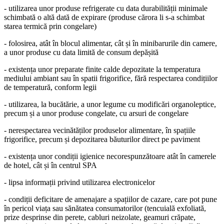
- utilizarea unor produse refrigerate cu data durabilității minimale
schimbată o altă dată de expirare (produse cărora li s-a schimbat
starea termică prin congelare)
- folosirea, atât în blocul alimentar, cât și în minibarurile din camere,
a unor produse cu data limită de consum depășită
- existența unor preparate finite calde depozitate la temperatura
mediului ambiant sau în spatii frigorifice, fără respectarea condițiilor
de temperatură, conform legii
- utilizarea, la bucătărie, a unor legume cu modificări organoleptice,
precum și a unor produse congelate, cu arsuri de congelare
- nerespectarea vecinătăților produselor alimentare, în spațiile
frigorifice, precum și depozitarea băuturilor direct pe paviment
- existența unor condiții igienice necorespunzătoare atât în camerele
de hotel, cât și în centrul SPA
- lipsa informații privind utilizarea electronicelor
- condiții deficitare de amenajare a spațiilor de cazare, care pot pune
în pericol viața sau sănătatea consumatorilor (tencuială exfoliată,
prize desprinse din perete, cabluri neizolate, geamuri crăpate,