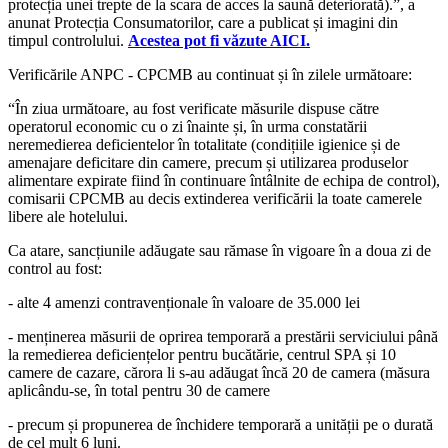
protecția unei trepte de la scara de acces la saună deteriorată).”, a
anunat Protecția Consumatorilor, care a publicat și imagini din
timpul controlului.
Acestea pot fi văzute AICI.
Verificările ANPC - CPCMB au continuat și în zilele următoare:
“În ziua următoare, au fost verificate măsurile dispuse către
operatorul economic cu o zi înainte și, în urma constatării
neremedierea deficientelor în totalitate (condițiile igienice și de
amenajare deficitare din camere, precum și utilizarea produselor
alimentare expirate fiind în continuare întâlnite de echipa de control),
comisarii CPCMB au decis extinderea verificării la toate camerele
libere ale hotelului.
Ca atare, sancțiunile adăugate sau rămase în vigoare în a doua zi de
control au fost:
- alte 4 amenzi contravenționale în valoare de 35.000 lei
- menținerea măsurii de oprirea temporară a prestării serviciului până
la remedierea deficiențelor pentru bucătărie, centrul SPA și 10
camere de cazare, cărora li s-au adăugat încă 20 de camera (măsura
aplicându-se, în total pentru 30 de camere
- precum și propunerea de închidere temporară a unității pe o durată
de cel mult 6 luni.