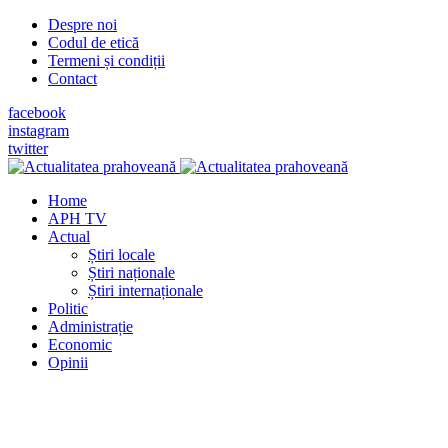
Despre noi
Codul de etică
Termeni și condiții
Contact
facebook
instagram
twitter
Home
APH TV
Actual
Știri locale
Știri naționale
Știri internaționale
Politic
Administrație
Economic
Opinii