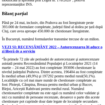
modificată și aprobată prin Legea nr. 178/2020”, potrivit
reprezentanților INS.
Bilanț parțial
Până pe 24 mai, inclusiv, din Prahova au fost înregistrate peste
393.000 de formulare completate, județul fiind al doilea pe țară după
Cluj, care avea aproape 450.000 de chestionare înregistrate.
În București, numărul formularelor transmise trecuse de un milion.
VEZI ȘI: RECENSĂMÂNT 2022 – Autorecenzarea îți aduce o
zi liberă de a serviciu
“În primele 72 zile ale perioadei de autorecenzare şi autorecenzare
asistată pentru Recensământul Populaţiei şi Locuinţelor 2021 (14
martie – 24 mai 2022) au fost completate 393696 chestionare la
nivelul judeţului Prahova. Dintre acestea, 196404 au fost completate
în mediul urban (49,9%) şi 197292 pentru mediul rural(50,1%).
Localităţile cu cel mai mare număr de chestionare completate au
fost: Ploiești, Câmpina, Breaza pentru mediul urban şi Bucov,
Blejoi, Ariceștii Rahtivani pentru mediul rural. Numărul
chestionarelor completate nu este egal cu numărul celor validate şi
nici cu numărul de persoane recenzate, deoarece o parte din aceste
chestionare pot cuprinde doar date legate de locuinţele secundare.