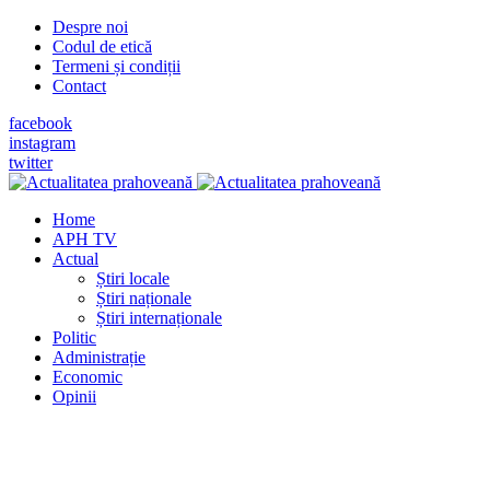
Despre noi
Codul de etică
Termeni și condiții
Contact
facebook
instagram
twitter
Home
APH TV
Actual
Știri locale
Știri naționale
Știri internaționale
Politic
Administrație
Economic
Opinii