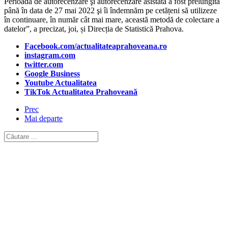
Perioada de autorecenzare şi autorecenzare asistată a fost prelungită
până în data de 27 mai 2022 şi îi îndemnăm pe cetățeni să utilizeze
în continuare, în număr cât mai mare, această metodă de colectare a
datelor”, a precizat, joi, și Direcția de Statistică Prahova.
Facebook.com/actualitateaprahoveana.ro
instagram.com
twitter.com
Google Business
Youtube Actualitatea
TikTok Actualitatea Prahoveană
Prec
Mai departe