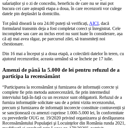
salariaților și o zi de concediu, beneficiu de care nu se mai pot
bucura cei care așteaptă etapa a doua, în care recenzorii vor culege
datele pin deplasări la domiciliu.
Tot până diseară la ora 24.00 puteți să verificați,
AICI
, dacă
formularul transmis deja a fost completat corect și înregistrat. Cele
incomplete sau care au inclus erori nu sunt luate în considerare, așa
că ați mai avea răgaz, pe parcursul zilei, să transmiteți noi
chestionare.
Din 16 mai a început și a doua etapă, a colectării datelor în teren, cu
ajutorul recenzorilor, aceasta urmând să se încheie pe 17 iulie.
Amenzi de până la 5.000 de lei pentru refuzul de a
participa la recensământ
“Participarea la recensământ și furnizarea de informații corecte și
complete fie prin metoda autorecenzării, fie prin intermediul
interviului față-în-față cu un recenzor sunt obligatorii. Refuzul de a
furniza informațiile solicitate sau de a primi vizita recenzorului,
precum și furnizarea de informații incorecte constituie contravenții și
se sancționează cu amenzi cuprinse 1.000-5.000 lei, în conformitate
cu prevederile OUG nr. 19/2020 privind organizarea şi desfăşurarea
Recensământului Populaţiei şi Locuinţelor din România runda 2021,