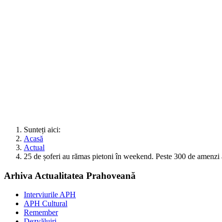
Sunteți aici:
Acasă
Actual
25 de șoferi au rămas pietoni în weekend. Peste 300 de amenzi a
Arhiva Actualitatea Prahoveană
Interviurile APH
APH Cultural
Remember
Dezvăluiri