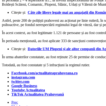
În perioada 2 – 4 septembrie a.c., la nivelul Inspectoratului de Poliție
Boldești Scăieni, Comarnic, Plopeni, Slănic, Urlați și Vălenii de Munte
Citește și:
Câte zile libere legale mai au angajații din Româ
Astfel, peste 200 de polițiști prahoveni au acționat pe linie rutieră, 
psihoactive, pe fondul nerespectării regimului legal de viteză, dar și p
În acest context, au fost legitimate 1.121 de persoane și au fost control
În perioada menționată, au fost aplicate 333 de sancțiuni contravențio
Citește și:
Datoriile UM Plopeni și ale altor companii din 
În urma abaterilor constatate, au fost reținute 25 de permise de conducer
Totodată, au fost constatate și 5 infracțiuni la regimul rutier.
Facebook.com/actualitateaprahoveana.ro
instagram.com
twitter.com
Google Business
Youtube Actualitatea
TikTok Actualitatea Prahoveană
Prec