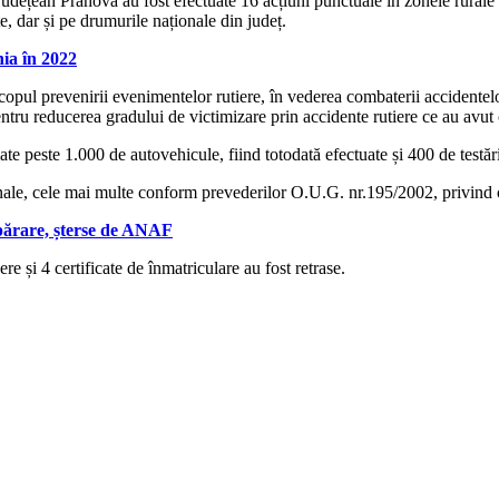
 Județean Prahova au fost efectuate 16 acțiuni punctuale în zonele rurale
, dar și pe drumurile naționale din județ.
nia în 2022
în scopul prevenirii evenimentelor rutiere, în vederea combaterii acciden
entru reducerea gradului de victimizare prin accidente rutiere ce au avut 
ate peste 1.000 de autovehicule, fiind totodată efectuate și 400 de testări 
nale, cele mai multe conform prevederilor O.U.G. nr.195/2002, privind c
Apărare, șterse de ANAF
e și 4 certificate de înmatriculare au fost retrase.