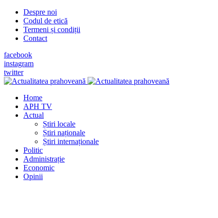
Despre noi
Codul de etică
Termeni și condiții
Contact
facebook
instagram
twitter
Home
APH TV
Actual
Știri locale
Știri naționale
Știri internaționale
Politic
Administrație
Economic
Opinii