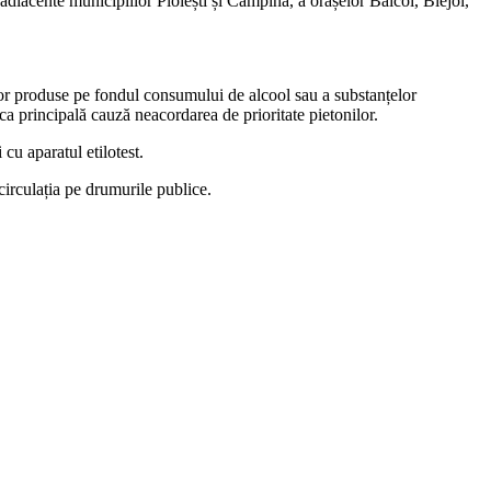
 adiacente municipiilor Ploiești și Câmpina, a orașelor Băicoi, Blejoi,
telor produse pe fondul consumului de alcool sau a substanțelor
ca principală cauză neacordarea de prioritate pietonilor.
cu aparatul etilotest.
irculația pe drumurile publice.