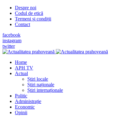
Despre noi
Codul de etică
Termeni și condiții
Contact
facebook
instagram
twitter
Home
APH TV
Actual
Știri locale
Știri naționale
Știri internaționale
Politic
Administrație
Economic
Opinii