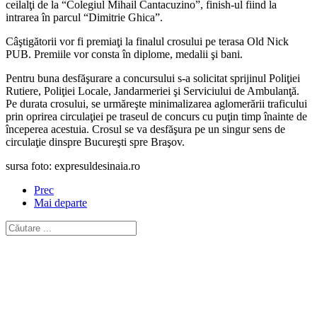
ceilalţi de la “Colegiul Mihail Cantacuzino”, finish-ul fiind la
intrarea în parcul “Dimitrie Ghica”.
Câştigătorii vor fi premiaţi la finalul crosului pe terasa Old Nick
PUB. Premiile vor consta în diplome, medalii şi bani.
Pentru buna desfăşurare a concursului s-a solicitat sprijinul Poliţiei
Rutiere, Poliţiei Locale, Jandarmeriei şi Serviciului de Ambulanţă.
Pe durata crosului, se urmăreşte minimalizarea aglomerării traficului
prin oprirea circulaţiei pe traseul de concurs cu puţin timp înainte de
începerea acestuia. Crosul se va desfăşura pe un singur sens de
circulaţie dinspre Bucureşti spre Braşov.
sursa foto: expresuldesinaia.ro
Prec
Mai departe