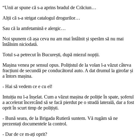
“Unii ar spune că s-a aprins bradul de Crăciun…
Alții că s-a strigat catalogul drogurilor…
Sau că la amfetamină e alergic…
Noi spunem că așa ceva nu am mai întâlnit și sperăm să nu mai
întâlnim niciodată.
Totul s-a petrecut în București, după miezul nopții.
Mașina venea pe sensul opus. Polițistul de la volan l-a văzut câteva
fracțiuni de secundă pe conducătorul auto. A dat drumul la girofar și
a întors mașina.
- Hai să vedem ce e cu el!
Intuiția nu l-a înșelat. Cum a văzut mașina de poliție în spate, șoferul
a accelerat încercând să se facă pierdut pe o stradă laterală, dar a fost
oprit în scurt timp de polițiști.
- Bună seara, de la Brigada Rutieră suntem. Vă rugăm să ne
prezentați documentele la control.
- Dar de ce m-ați oprit?