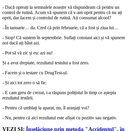
- Dacă opreați la semnalele noastre vă răspundeam că pentru un
control de rutină. Acum vă spunem că v-am oprit pentru că nu ați
oprit, dar facem și controlul de rutină. Ați consumat alcool?
- În ianuarie… da. Cred că prin februarie, că a fost și ziua lui…
- Stop! Că suntem în septembrie. Suflați constant aici și vă spunem
noi dacă ați băut azi.
- Pot să vă zic și eu: azi nu!
Și a avut dreptate, rezultatul testului a fost zero.
- Facem și o testare cu DrugTest-ul.
- Și aici tot zero o să fie.
- E cam greu de crezut, i-a răspuns polițistul în timp ce aștepta
rezultatul testării.
- Pentru că umblați la aparat, nu, îl aranjați voi?
- Nu, pentru că aici rezultatul este afișat cu pozitiv sau negativ.
VEZI ȘI:
Înșelăciune prin metoda "Accidentul", în