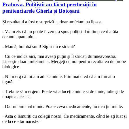
Prahova. Polițiștii au făcut percheziții în
penitenciarele Gherla și Botoșani
Și rezultatul a fost o surpriză… doar amfetamina lipsea.
- V-am zis că nu poate fi zero, a spus polițistul în timp ce îi arăta
ecranul aparatului.
- Mamă, bombă sunt! Sigur nu e stricat?
- Cu ce indică aici, mai aveați puțin și îl stricați dumneavoastră.
Lipsește doar amfetamina. Mergeți cu noi pentru recoltarea de probe
biologice.
- Nu merg că mi-am adus aminte. Prin mai cred că am fumat o
țigară.
- Trebuie să mergem. Poate vă aduceți aminte si de iunie, iulie și de
noaptea aceasta.
- Dar nu am luat nimic. Poate ceva medicamente, nu mai țin minte.
- Asta o lămuriți cu colegii noștri. Ce medicamente, când le-ați luat și
de la ce «farmacist».”