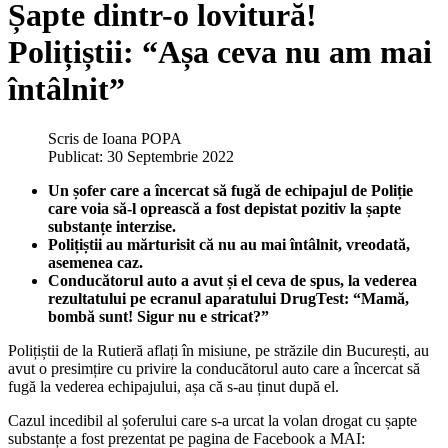
Șapte dintr-o lovitură!
Polițiștii: “Așa ceva nu am mai
întâlnit”
Scris de
Ioana POPA
Publicat: 30 Septembrie 2022
Un șofer care a încercat să fugă de echipajul de Poliție
care voia să-l oprească a fost depistat pozitiv la șapte
substanțe interzise.
Polițiștii au mărturisit că nu au mai întâlnit, vreodată,
asemenea caz.
Conducătorul auto a avut și el ceva de spus, la vederea
rezultatului pe ecranul aparatului DrugTest: “Mamă,
bombă sunt! Sigur nu e stricat?”
Polițiștii de la Rutieră aflați în misiune, pe străzile din București, au
avut o presimțire cu privire la conducătorul auto care a încercat să
fugă la vederea echipajului, așa că s-au ținut după el.
Cazul incedibil al șoferului care s-a urcat la volan drogat cu șapte
substanțe a fost prezentat pe pagina de Facebook a MAI: