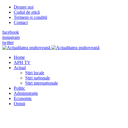
Despre noi
Codul de etică
Termeni și condiții
Contact
facebook
instagram
twitter
Home
APH TV
Actual
Știri locale
Știri naționale
Știri internaționale
Politic
Administrație
Economic
Opinii