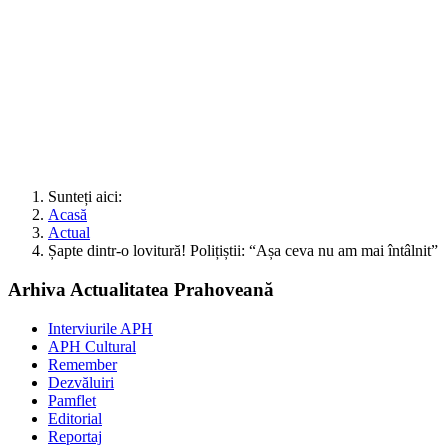
Sunteți aici:
Acasă
Actual
Șapte dintr-o lovitură! Polițiștii: “Așa ceva nu am mai întâlnit”
Arhiva Actualitatea Prahoveană
Interviurile APH
APH Cultural
Remember
Dezvăluiri
Pamflet
Editorial
Reportaj