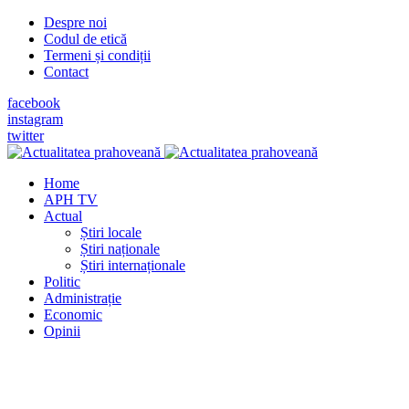
Despre noi
Codul de etică
Termeni și condiții
Contact
facebook
instagram
twitter
Home
APH TV
Actual
Știri locale
Știri naționale
Știri internaționale
Politic
Administrație
Economic
Opinii