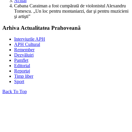
Actual
Cabana Caraiman a fost cumpărată de violonistul Alexandru
Tomescu. „Un loc pentru montaniarzi, dar şi pentru muzicieni
şi artişti”
Arhiva Actualitatea Prahoveană
Interviurile APH
APH Cultural
Remember
Dezvăluiri
Pamflet
Editorial
Reportaj
Timp liber
Sport
Back To Top