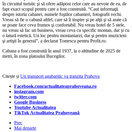
în circuitul turistic şi să ofere adăpost celor care au nevoie de ea, de
fapt exact scopul pentru care a fost construită. “Caut informaţii
despre istoria cabanei, numele foştilor cabanieri, fotografii vechi.
Vreau să fie o cabană altfel, care să îi inspire şi pe alţii şi să arate că
se poate face ceva frumos şi confortabil. Nu vreau hotel de 5 stele,
nu vreau să fac un business, vreau ceva cu specific montan, dar și cu
o latură estetică. Un loc pentru montaniarzi, dar şi pentru muzicieni
şi artişti în general”, a declarat Tomescu pentru Profit.ro.
Cabana a fost construită în anul 1937, la o altitudine de 2025 de
metri, în zona platoului Bucegilor.
Citește și
Un transport agabaritic va tranzita Prahova
Facebook.com/actualitateaprahoveana.ro
instagram.com
twitter.com
Google Business
Youtube Actualitatea
TikTok Actualitatea Prahoveană
Prec
Mai departe