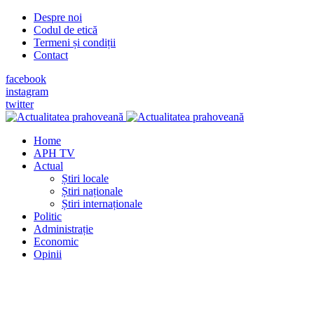
Despre noi
Codul de etică
Termeni și condiții
Contact
facebook
instagram
twitter
Home
APH TV
Actual
Știri locale
Știri naționale
Știri internaționale
Politic
Administrație
Economic
Opinii