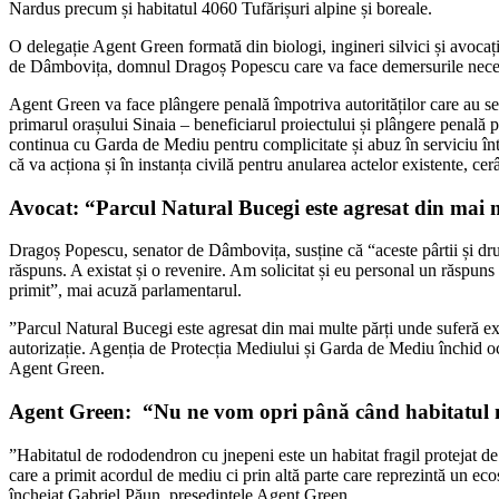
Nardus precum și habitatul 4060 Tufărișuri alpine și boreale.
O delegație Agent Green formată din biologi, ingineri silvici și avoca
de Dâmbovița, domnul Dragoș Popescu care va face demersurile neces
Agent Green va face plângere penală împotriva autorităților care au 
primarul orașului Sinaia – beneficiarul proiectului și plângere penală 
continua cu Garda de Mediu pentru complicitate și abuz în serviciu într
că va acționa și în instanța civilă pentru anularea actelor existente, cer
Avocat: “Parcul Natural Bucegi este agresat din mai m
Dragoș Popescu, senator de Dâmbovița, susține că “aceste pârtii și dr
răspuns. A existat și o revenire. Am solicitat și eu personal un răspun
primit”, mai acuză parlamentarul.
”Parcul Natural Bucegi este agresat din mai multe părți unde suferă exp
autorizație. Agenția de Protecția Mediului și Garda de Mediu închid och
Agent Green.
Agent Green: “Nu ne vom opri până când habitatul n
”Habitatul de rododendron cu jnepeni este un habitat fragil protejat de
care a primit acordul de mediu ci prin altă parte care reprezintă un eco
încheiat Gabriel Păun, președintele Agent Green.