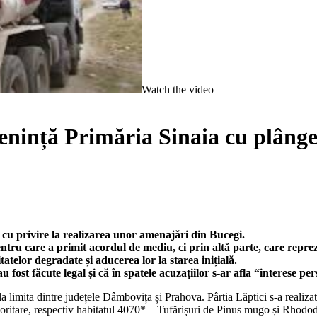
Watch the video
ță Primăria Sinaia cu plângere
 cu privire la realizarea unor amenajări din Bucegi.
ntru care a primit acordul de mediu, ci prin altă parte, care repre
itatelor degradate și aducerea lor la starea inițială.
u fost făcute legal și că în spatele acuzațiilor s-ar afla “interese p
 la limita dintre județele Dâmbovița și Prahova. Pârtia Lăptici s-a realiza
rioritare, respectiv habitatul 4070* – Tufărișuri de Pinus mugo și Rho