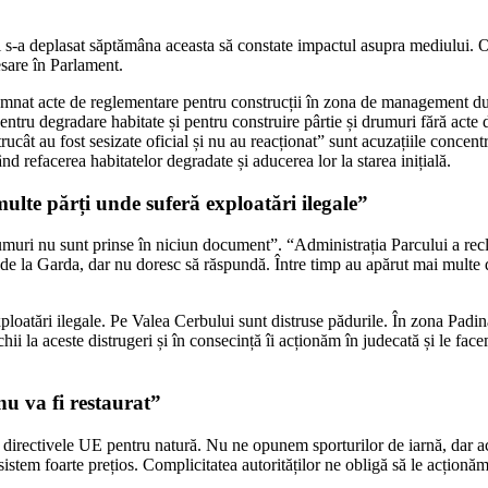
ți s-a deplasat săptămâna aceasta să constate impactul asupra mediului. 
are în Parlament.
semnat acte de reglementare pentru construcții în zona de management d
pentru degradare habitate și pentru construire pârtie și drumuri fără ac
ucât au fost sesizate oficial și nu au reacționat” sunt acuzațiile conce
ând refacerea habitatelor degradate și aducerea lor la starea inițială.
ulte părți unde suferă exploatări ilegale”
umuri nu sunt prinse în niciun document”. “Administrația Parcului a rec
s de la Garda, dar nu doresc să răspundă. Între timp au apărut mai multe 
loatări ilegale. Pe Valea Cerbului sunt distruse pădurile. În zona Padina
ii la aceste distrugeri și în consecință îi acționăm în judecată și le fac
u va fi restaurat”
 directivele UE pentru natură. Nu ne opunem sporturilor de iarnă, dar ac
sistem foarte prețios. Complicitatea autorităților ne obligă să le acționăm