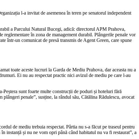
Organizația l-a invitat de asemenea în teren pe senatorul independent
urabil a Parcului Natural Bucegi, adică: directorul APM Prahova,
te de reglementare în zona de management durabil. Plângerile penale vor
ntrate într-un comunicat de presă transmis de Agent Green, care spune
lamat toate aceste lucruri la Garda de Mediu Prahova, dar aceasta nu a
drumuri. Ei nu au respectat practic nici avizul de mediu pe care l-au
-Peștera sunt foarte multe construcții de poduri și hoteluri fără
em plângeri penale”, susține, la rândul său, Cătălina Rădulescu, avocat
ordul de mediu trebuia respectat. Pârtia nu s-a făcut pe traseul pentru
 în instanță și nu ne vom opri până când habitatul nu va fi restaurat”, a