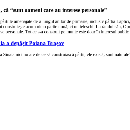
, că “sunt oameni care au interese personale”
 pârtiile amenajate de-a lungul anilor de primărie, inclusiv pârtia Lăptici,
ai construiește acum nicio pârtie nouă, ci un teleschi. La rândul său, O
personale. Tot ce s-a construit pe munte este doar în interesul public și
aia a depășit Poiana Brașov
Sinaia nici nu are de ce să construiască pârtii, ele există, sunt natural