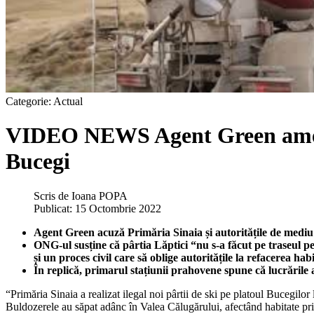
Categorie:
Actual
VIDEO NEWS Agent Green amenin
Bucegi
Scris de
Ioana POPA
Publicat: 15 Octombrie 2022
Agent Green acuză Primăria Sinaia și autoritățile de mediu
ONG-ul susține că pârtia Lăptici “nu s-a făcut pe traseul pe
și un proces civil care să oblige autoritățile la refacerea hab
În replică, primarul stațiunii prahovene spune că lucrările a
“Primăria Sinaia a realizat ilegal noi pârtii de ski pe platoul Bucegilor
Buldozerele au săpat adânc în Valea Călugărului, afectând habitate p