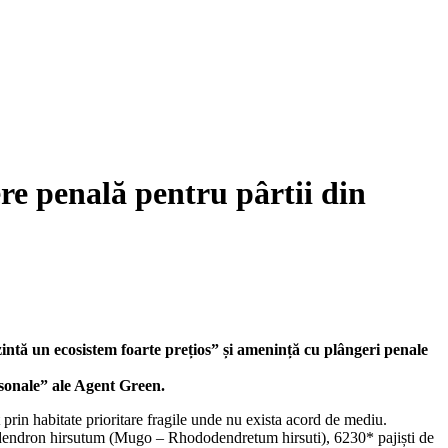
 penală pentru pârtii din
zintă un ecosistem foarte prețios” și amenință cu plângeri penale
ersonale” ale Agent Green.
t prin habitate prioritare fragile unde nu exista acord de mediu.
dodendron hirsutum (Mugo – Rhododendretum hirsuti), 6230* pajiști de