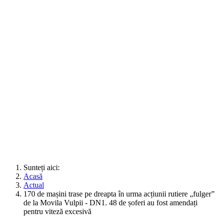
Sunteți aici:
Acasă
Actual
170 de mașini trase pe dreapta în urma acțiunii rutiere „fulger”
de la Movila Vulpii - DN1. 48 de șoferi au fost amendați
pentru viteză excesivă