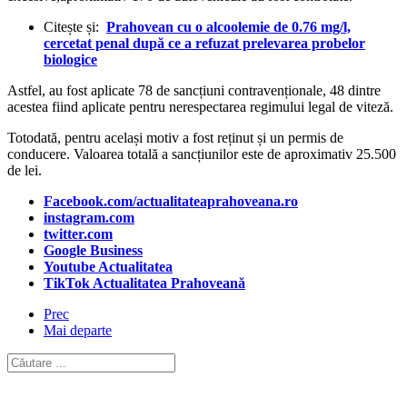
Citește și:
Prahovean cu o alcoolemie de 0.76 mg/l,
cercetat penal după ce a refuzat prelevarea probelor
biologice
Astfel, au fost aplicate 78 de sancțiuni contravenționale, 48 dintre
acestea fiind aplicate pentru nerespectarea regimului legal de viteză.
Totodată, pentru același motiv a fost reținut și un permis de
conducere. Valoarea totală a sancțiunilor este de aproximativ 25.500
de lei.
Facebook.com/actualitateaprahoveana.ro
instagram.com
twitter.com
Google Business
Youtube Actualitatea
TikTok Actualitatea Prahoveană
Prec
Mai departe