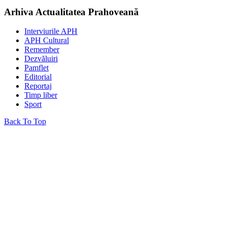
Arhiva Actualitatea Prahoveană
Interviurile APH
APH Cultural
Remember
Dezvăluiri
Pamflet
Editorial
Reportaj
Timp liber
Sport
Back To Top