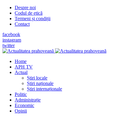
Despre noi
Codul de etică
Termeni și condiții
Contact
facebook
instagram
twitter
Home
APH TV
Actual
Știri locale
Știri naționale
Știri internaționale
Politic
Administrație
Economic
Opinii