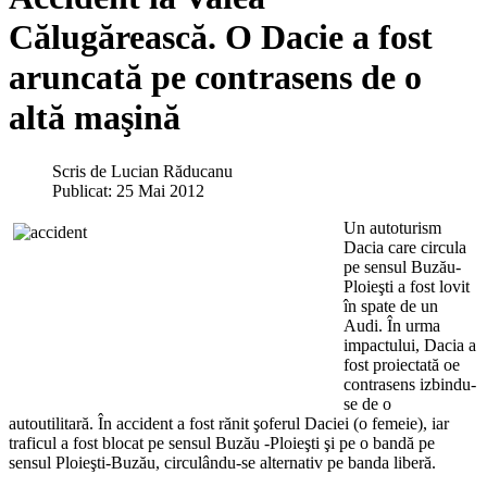
Călugărească. O Dacie a fost
aruncată pe contrasens de o
altă maşină
Scris de
Lucian Răducanu
Publicat: 25 Mai 2012
Un autoturism
Dacia care circula
pe sensul Buzău-
Ploieşti a fost lovit
în spate de un
Audi. În urma
impactului, Dacia a
fost proiectată oe
contrasens izbindu-
se de o
autoutilitară. În accident a fost rănit şoferul Daciei (o femeie), iar
traficul a fost blocat pe sensul Buzău -Ploieşti şi pe o bandă pe
sensul Ploieşti-Buzău, circulându-se alternativ pe banda liberă.