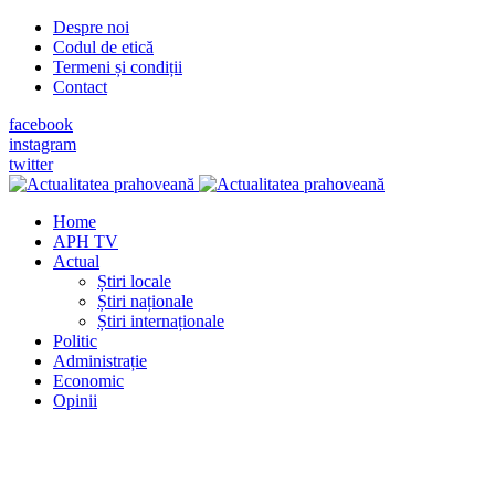
Despre noi
Codul de etică
Termeni și condiții
Contact
facebook
instagram
twitter
Home
APH TV
Actual
Știri locale
Știri naționale
Știri internaționale
Politic
Administrație
Economic
Opinii