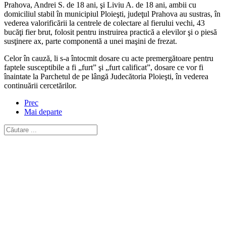
Prahova, Andrei S. de 18 ani, şi Liviu A. de 18 ani, ambii cu
domiciliul stabil în municipiul Ploieşti, judeţul Prahova au sustras, în
vederea valorificării la centrele de colectare al fierului vechi, 43
bucăţi fier brut, folosit pentru instruirea practică a elevilor şi o piesă
susţinere ax, parte componentă a unei maşini de frezat.
Celor în cauză, li s-a întocmit dosare cu acte premergătoare pentru
faptele susceptibile a fi „furt” şi „furt calificat”, dosare ce vor fi
înaintate la Parchetul de pe lângă Judecătoria Ploieşti, în vederea
continuării cercetărilor.
Prec
Mai departe