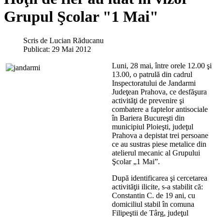
Grupul Şcolar "1 Mai"
Scris de
Lucian Răducanu
Publicat: 29 Mai 2012
Luni, 28 mai, între orele 12.00 şi
13.00, o patrulă din cadrul
Inspectoratului de Jandarmi
Judeţean Prahova, ce desfăşura
activităţi de prevenire şi
combatere a faptelor antisociale
în Bariera Bucureşti din
municipiul Ploieşti, judeţul
Prahova a depistat trei persoane
ce au sustras piese metalice din
atelierul mecanic al Grupului
Şcolar „1 Mai”.
După identificarea şi cercetarea
activităţii ilicite, s-a stabilit că:
Constantin C. de 19 ani, cu
domiciliul stabil în comuna
Filipeştii de Târg, judeţul