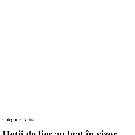
Categorie:
Actual
Hoţii de fier au luat în vizor