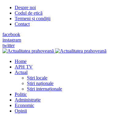
Despre noi
Codul de etică
Termeni și condiții
Contact
facebook
instagram
twitter
Home
APH TV
Actual
Știri locale
Știri naționale
Știri internaționale
Politic
Administrație
Economic
Opinii