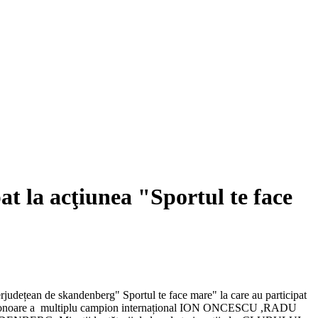
at la acţiunea "Sportul te face
terjudețean de skandenberg" Sportul te face mare" la care au participat
ilor de onoare a multiplu campion internațional ION ONCESCU ,RADU