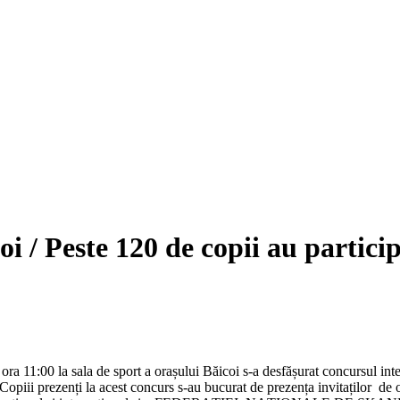
 / Peste 120 de copii au particip
ora 11:00 la sala de sport a orașului Băicoi s-a desfășurat concursul in
eți. Copiii prezenți la acest concurs s-au bucurat de prezența invitaț