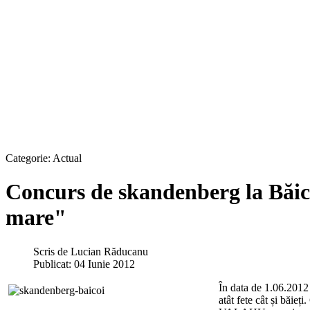
Categorie:
Actual
Concurs de skandenberg la Băicoi
mare"
Scris de
Lucian Răducanu
Publicat: 04 Iunie 2012
În data de 1.06.2012 
atât fete cât și băi