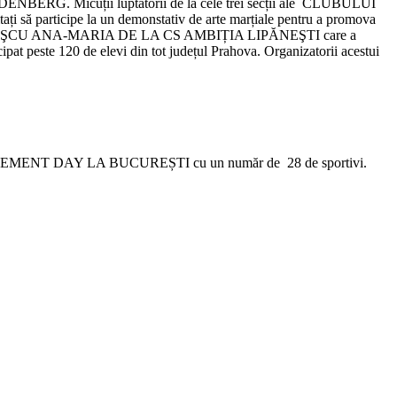
RG. Micuții luptătorii de la cele trei secții ale CLUBULUI
articipe la un demonstativ de arte marțiale pentru a promova
UMITRAŞCU ANA-MARIA DE LA CS AMBIȚIA LIPĂNEŞTI care a
t peste 120 de elevi din tot județul Prahova. Organizatorii acestui
al JUDGEMENT DAY LA BUCUREȘTI cu un număr de 28 de sportivi.