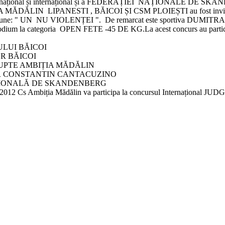
ional și internațional și a FEDERAȚIEI NAȚIONALE DE SKANDENBE
DĂLIN LIPANESTI , BĂICOI ȘI CSM PLOIEȘTI au fost invitați să p
 a spune: " UN NU VIOLENȚEI ". De remarcat este sportiva D
podium la categoria OPEN FETE -45 DE KG.La acest concurs au participa
LUI BĂICOI
R BĂICOI
UPTE AMBIȚIA MĂDĂLIN
 CONSTANTIN CANTACUZINO
IONALĂ DE SKANDENBERG
06.2012 Cs Ambiția Mădălin va participa la concursul Internațion