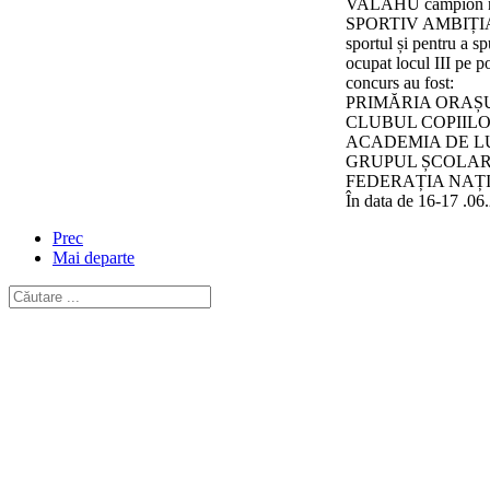
VALAHU campion naț
SPORTIV AMBIȚIA MĂ
sportul și pentru
ocupat locul III pe 
concurs au fost:
PRIMĂRIA ORAȘU
CLUBUL COPIILO
ACADEMIA DE L
GRUPUL ȘCOLAR
FEDERAȚIA NAȚ
În data de 16-17 .
Prec
Mai departe