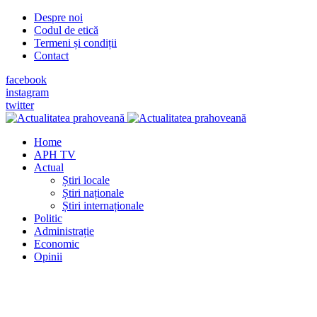
Despre noi
Codul de etică
Termeni și condiții
Contact
facebook
instagram
twitter
Home
APH TV
Actual
Știri locale
Știri naționale
Știri internaționale
Politic
Administrație
Economic
Opinii