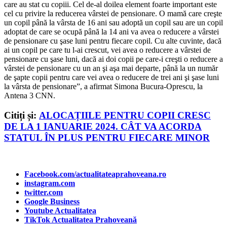
care au stat cu copiii. Cel de-al doilea element foarte important este
cel cu privire la reducerea vârstei de pensionare. O mamă care creşte
un copil până la vârsta de 16 ani sau adoptă un copil sau are un copil
adoptat de care se ocupă până la 14 ani va avea o reducere a vârstei
de pensionare cu şase luni pentru fiecare copil. Cu alte cuvinte, dacă
ai un copil pe care tu l-ai crescut, vei avea o reducere a vârstei de
pensionare cu şase luni, dacă ai doi copii pe care-i creşti o reducere a
vârstei de pensionare cu un an şi aşa mai departe, până la un număr
de şapte copii pentru care vei avea o reducere de trei ani şi şase luni
la vârsta de pensionare”, a afirmat Simona Bucura-Oprescu, la
Antena 3 CNN.
Citiți și:
ALOCAȚIILE PENTRU COPII CRESC
DE LA 1 IANUARIE 2024. CÂT VA ACORDA
STATUL ÎN PLUS PENTRU FIECARE MINOR
Facebook.com/actualitateaprahoveana.ro
instagram.com
twitter.com
Google Business
Youtube Actualitatea
TikTok Actualitatea Prahoveană