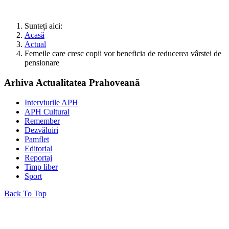
Sunteți aici:
Acasă
Actual
Femeile care cresc copii vor beneficia de reducerea vârstei de
pensionare
Arhiva Actualitatea Prahoveană
Interviurile APH
APH Cultural
Remember
Dezvăluiri
Pamflet
Editorial
Reportaj
Timp liber
Sport
Back To Top