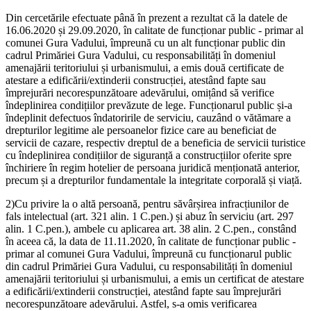
Din cercetările efectuate până în prezent a rezultat că la datele de
16.06.2020 și 29.09.2020, în calitate de funcționar public - primar al
comunei Gura Vadului, împreună cu un alt funcționar public din
cadrul Primăriei Gura Vadului, cu responsabilități în domeniul
amenajării teritoriului și urbanismului, a emis două certificate de
atestare a edificării/extinderii construcției, atestând fapte sau
împrejurări necorespunzătoare adevărului, omițând să verifice
îndeplinirea condițiilor prevăzute de lege. Funcționarul public și-a
îndeplinit defectuos îndatoririle de serviciu, cauzând o vătămare a
drepturilor legitime ale persoanelor fizice care au beneficiat de
servicii de cazare, respectiv dreptul de a beneficia de servicii turistice
cu îndeplinirea condițiilor de siguranță a construcțiilor oferite spre
închiriere în regim hotelier de persoana juridică menționată anterior,
precum și a drepturilor fundamentale la integritate corporală și viață.
2)Cu privire la o altă persoană, pentru săvârșirea infracțiunilor de
fals intelectual (art. 321 alin. 1 C.pen.) și abuz în serviciu (art. 297
alin. 1 C.pen.), ambele cu aplicarea art. 38 alin. 2 C.pen., constând
în aceea că, la data de 11.11.2020, în calitate de funcționar public -
primar al comunei Gura Vadului, împreună cu funcționarul public
din cadrul Primăriei Gura Vadului, cu responsabilități în domeniul
amenajării teritoriului și urbanismului, a emis un certificat de atestare
a edificării/extinderii construcției, atestând fapte sau împrejurări
necorespunzătoare adevărului. Astfel, s-a omis verificarea