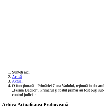
Sunteți aici:
Acasă
Actual
O funcționară a Primăriei Gura Vadului, reținută în dosarul
„Ferma Dacilor”. Primarul și fostul primar au fost puși sub
control judiciar
Arhiva Actualitatea Prahoveană