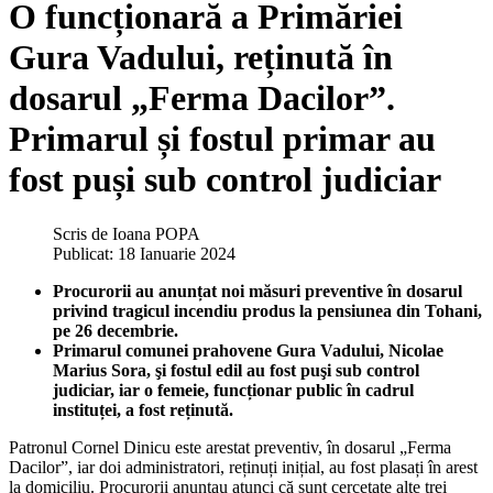
O funcționară a Primăriei
Gura Vadului, reținută în
dosarul „Ferma Dacilor”.
Primarul și fostul primar au
fost puși sub control judiciar
Scris de
Ioana POPA
Publicat: 18 Ianuarie 2024
Procurorii au anunțat noi măsuri preventive în dosarul
privind tragicul incendiu produs la pensiunea din Tohani,
pe 26 decembrie.
Primarul comunei prahovene Gura Vadului, Nicolae
Marius Sora, şi fostul edil au fost puşi sub control
judiciar, iar o femeie, funcționar public în cadrul
instituței, a fost reținută.
Patronul Cornel Dinicu este arestat preventiv, în dosarul „Ferma
Dacilor”, iar doi administratori, reținuți inițial, au fost plasați în arest
la domiciliu. Procurorii anunțau atunci că sunt cercetate alte trei