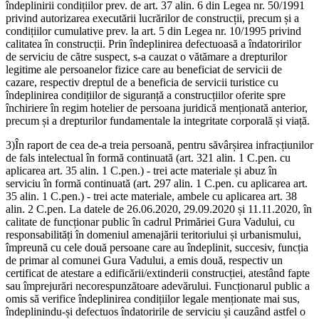
îndeplinirii condițiilor prev. de art. 37 alin. 6 din Legea nr. 50/1991
privind autorizarea executării lucrărilor de construcții, precum și a
condițiilor cumulative prev. la art. 5 din Legea nr. 10/1995 privind
calitatea în construcții. Prin îndeplinirea defectuoasă a îndatoririlor
de serviciu de către suspect, s-a cauzat o vătămare a drepturilor
legitime ale persoanelor fizice care au beneficiat de servicii de
cazare, respectiv dreptul de a beneficia de servicii turistice cu
îndeplinirea condițiilor de siguranță a construcțiilor oferite spre
închiriere în regim hotelier de persoana juridică menționată anterior,
precum și a drepturilor fundamentale la integritate corporală și viață.
3)În raport de cea de-a treia persoană, pentru săvârșirea infracțiunilor
de fals intelectual în formă continuată (art. 321 alin. 1 C.pen. cu
aplicarea art. 35 alin. 1 C.pen.) - trei acte materiale și abuz în
serviciu în formă continuată (art. 297 alin. 1 C.pen. cu aplicarea art.
35 alin. 1 C.pen.) - trei acte materiale, ambele cu aplicarea art. 38
alin. 2 C.pen. La datele de 26.06.2020, 29.09.2020 și 11.11.2020, în
calitate de funcționar public în cadrul Primăriei Gura Vadului, cu
responsabilități în domeniul amenajării teritoriului și urbanismului,
împreună cu cele două persoane care au îndeplinit, succesiv, funcția
de primar al comunei Gura Vadului, a emis două, respectiv un
certificat de atestare a edificării/extinderii construcției, atestând fapte
sau împrejurări necorespunzătoare adevărului. Funcționarul public a
omis să verifice îndeplinirea condițiilor legale menționate mai sus,
îndeplinindu-și defectuos îndatoririle de serviciu și cauzând astfel o