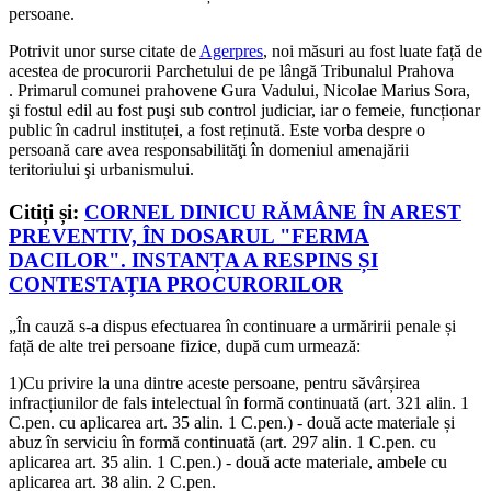
persoane.
Potrivit unor surse citate de
Agerpres
, noi măsuri au fost luate față de
acestea de procurorii Parchetului de pe lângă Tribunalul Prahova
. Primarul comunei prahovene Gura Vadului, Nicolae Marius Sora,
şi fostul edil au fost puşi sub control judiciar, iar o femeie, funcționar
public în cadrul instituței, a fost reținută. Este vorba despre o
persoană care avea responsabilităţi în domeniul amenajării
teritoriului şi urbanismului.
Citiți și:
CORNEL DINICU RĂMÂNE ÎN AREST
PREVENTIV, ÎN DOSARUL "FERMA
DACILOR". INSTANȚA A RESPINS ȘI
CONTESTAȚIA PROCURORILOR
„În cauză s-a dispus efectuarea în continuare a urmăririi penale și
față de alte trei persoane fizice, după cum urmează:
1)Cu privire la una dintre aceste persoane, pentru săvârșirea
infracțiunilor de fals intelectual în formă continuată (art. 321 alin. 1
C.pen. cu aplicarea art. 35 alin. 1 C.pen.) - două acte materiale și
abuz în serviciu în formă continuată (art. 297 alin. 1 C.pen. cu
aplicarea art. 35 alin. 1 C.pen.) - două acte materiale, ambele cu
aplicarea art. 38 alin. 2 C.pen.