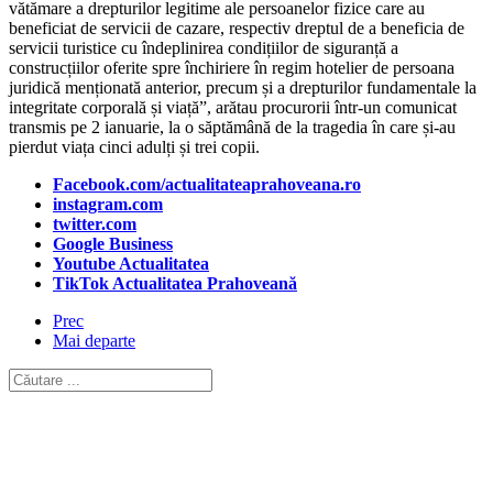
vătămare a drepturilor legitime ale persoanelor fizice care au
beneficiat de servicii de cazare, respectiv dreptul de a beneficia de
servicii turistice cu îndeplinirea condițiilor de siguranță a
construcțiilor oferite spre închiriere în regim hotelier de persoana
juridică menționată anterior, precum și a drepturilor fundamentale la
integritate corporală și viață”, arătau procurorii într-un comunicat
transmis pe 2 ianuarie, la o săptămână de la tragedia în care și-au
pierdut viața cinci adulți și trei copii.
Facebook.com/actualitateaprahoveana.ro
instagram.com
twitter.com
Google Business
Youtube Actualitatea
TikTok Actualitatea Prahoveană
Prec
Mai departe