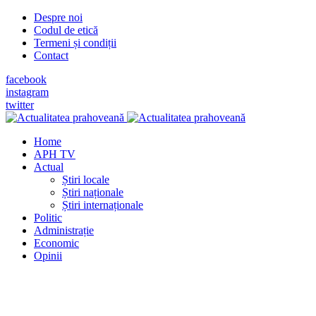
Despre noi
Codul de etică
Termeni și condiții
Contact
facebook
instagram
twitter
Home
APH TV
Actual
Știri locale
Știri naționale
Știri internaționale
Politic
Administrație
Economic
Opinii