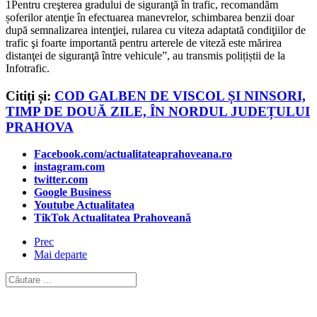
1Pentru creşterea gradului de siguranţă în trafic, recomandăm
șoferilor atenţie în efectuarea manevrelor, schimbarea benzii doar
după semnalizarea intenţiei, rularea cu viteza adaptată condiţiilor de
trafic şi foarte importantă pentru arterele de viteză este mărirea
distanţei de siguranţă între vehicule”, au transmis polițiștii de la
Infotrafic.
Citiți și:
COD GALBEN DE VISCOL ȘI NINSORI,
TIMP DE DOUĂ ZILE, ÎN NORDUL JUDEȚULUI
PRAHOVA
Facebook.com/actualitateaprahoveana.ro
instagram.com
twitter.com
Google Business
Youtube Actualitatea
TikTok Actualitatea Prahoveană
Prec
Mai departe