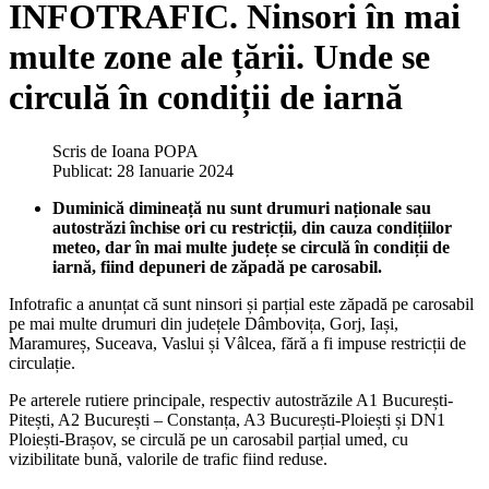
INFOTRAFIC. Ninsori în mai
multe zone ale țării. Unde se
circulă în condiții de iarnă
Scris de
Ioana POPA
Publicat: 28 Ianuarie 2024
Duminică dimineață nu sunt drumuri naționale sau
autostrăzi închise ori cu restricții, din cauza condițiilor
meteo, dar în mai multe județe se circulă în condiții de
iarnă, fiind depuneri de zăpadă pe carosabil.
Infotrafic a anunțat că sunt ninsori și parțial este zăpadă pe carosabil
pe mai multe drumuri din județele Dâmbovița, Gorj, Iași,
Maramureș, Suceava, Vaslui și Vâlcea, fără a fi impuse restricții de
circulație.
Pe arterele rutiere principale, respectiv autostrăzile A1 București-
Pitești, A2 București – Constanța, A3 București-Ploiești și DN1
Ploiești-Brașov, se circulă pe un carosabil parțial umed, cu
vizibilitate bună, valorile de trafic fiind reduse.