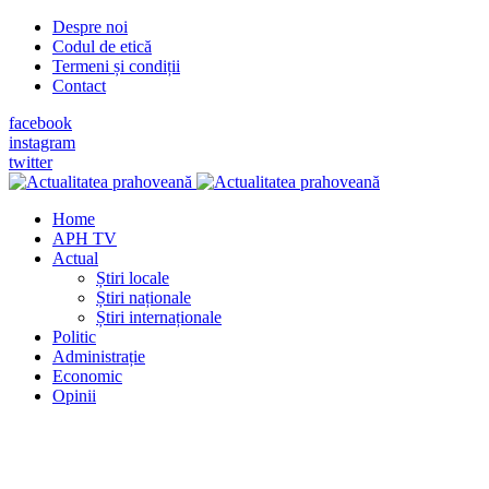
Despre noi
Codul de etică
Termeni și condiții
Contact
facebook
instagram
twitter
Home
APH TV
Actual
Știri locale
Știri naționale
Știri internaționale
Politic
Administrație
Economic
Opinii