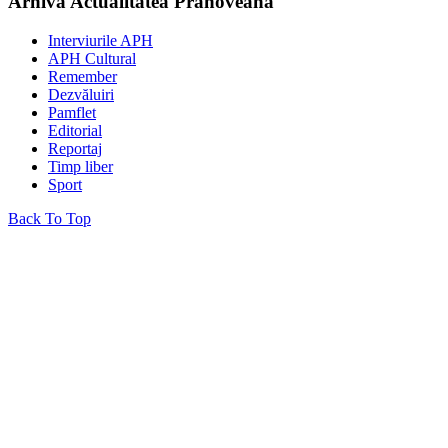
Arhiva Actualitatea Prahoveană
Interviurile APH
APH Cultural
Remember
Dezvăluiri
Pamflet
Editorial
Reportaj
Timp liber
Sport
Back To Top