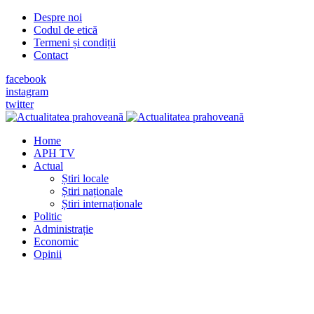
Despre noi
Codul de etică
Termeni și condiții
Contact
facebook
instagram
twitter
Home
APH TV
Actual
Știri locale
Știri naționale
Știri internaționale
Politic
Administrație
Economic
Opinii