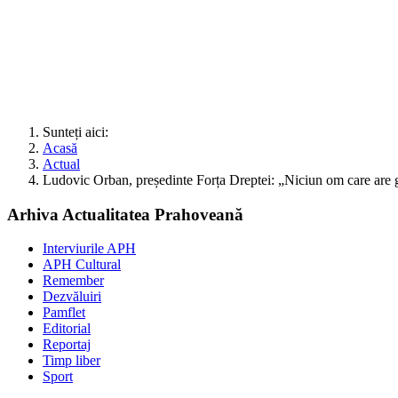
Sunteți aici:
Acasă
Actual
Ludovic Orban, președinte Forța Dreptei: „Niciun om care are g
Arhiva Actualitatea Prahoveană
Interviurile APH
APH Cultural
Remember
Dezvăluiri
Pamflet
Editorial
Reportaj
Timp liber
Sport