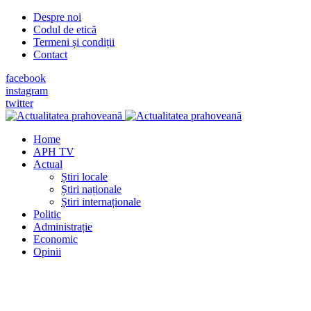
Despre noi
Codul de etică
Termeni și condiții
Contact
facebook
instagram
twitter
Home
APH TV
Actual
Știri locale
Știri naționale
Știri internaționale
Politic
Administrație
Economic
Opinii