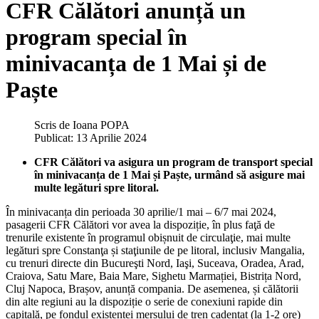
CFR Călători anunță un
program special în
minivacanța de 1 Mai și de
Paște
Scris de
Ioana POPA
Publicat: 13 Aprilie 2024
CFR Călători va asigura un program de transport special
în minivacanța de 1 Mai și Paște, urmând să asigure mai
multe legături spre litoral.
În minivacanța din perioada 30 aprilie/1 mai – 6/7 mai 2024,
pasagerii CFR Călători vor avea la dispoziție, în plus faţă de
trenurile existente în programul obișnuit de circulaţie, mai multe
legături spre Constanţa și staţiunile de pe litoral, inclusiv Mangalia,
cu trenuri directe din Bucureşti Nord, Iaşi, Suceava, Oradea, Arad,
Craiova, Satu Mare, Baia Mare, Sighetu Marmației, Bistrița Nord,
Cluj Napoca, Brașov, anunță compania. De asemenea, și călătorii
din alte regiuni au la dispoziție o serie de conexiuni rapide din
capitală, pe fondul existenței mersului de tren cadențat (la 1-2 ore)