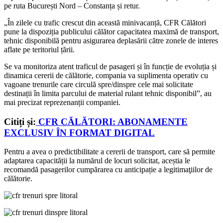
pe ruta București Nord – Constanța și retur.
„În zilele cu trafic crescut din această minivacanță, CFR Călători
pune la dispoziția publicului călător capacitatea maximă de transport,
tehnic disponibilă pentru asigurarea deplasării către zonele de interes
aflate pe teritoriul țării.
Se va monitoriza atent traficul de pasageri și în funcție de evoluția și
dinamica cererii de călătorie, compania va suplimenta operativ cu
vagoane trenurile care circulă spre/dinspre cele mai solicitate
destinații în limita parcului de material rulant tehnic disponibil”, au
mai precizat reprezenanții companiei.
Citiți și:
CFR CĂLĂTORI: ABONAMENTE
EXCLUSIV ÎN FORMAT DIGITAL
Pentru a avea o predictibilitate a cererii de transport, care să permite
adaptarea capacității la numărul de locuri solicitat, aceștia le
recomandă pasagerilor cumpărarea cu anticipație a legitimaţiilor de
călătorie.