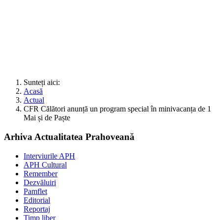
Sunteți aici:
Acasă
Actual
CFR Călători anunță un program special în minivacanța de 1
Mai și de Paște
Arhiva Actualitatea Prahoveană
Interviurile APH
APH Cultural
Remember
Dezvăluiri
Pamflet
Editorial
Reportaj
Timp liber