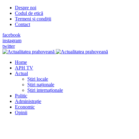
Despre noi
Codul de etică
Termeni și condiții
Contact
facebook
instagram
twitter
Home
APH TV
Actual
Știri locale
Știri naționale
Știri internaționale
Politic
Administrație
Economic
Opinii