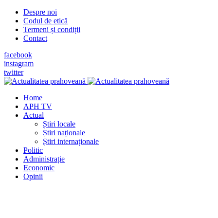
Despre noi
Codul de etică
Termeni și condiții
Contact
facebook
instagram
twitter
Home
APH TV
Actual
Știri locale
Știri naționale
Știri internaționale
Politic
Administrație
Economic
Opinii