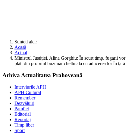
Sunteți aici:
Acasă
Actual
Ministrul Justiției, Alina Gorghiu: În scurt timp, fugarii vor
plăti din propriul buzunar cheltuiala cu aducerea lor în ţară
Arhiva Actualitatea Prahoveană
Interviurile APH
APH Cultural
Remember
Dezvăluiri
Pamflet
Editorial
Reportaj
Timp liber
Sport