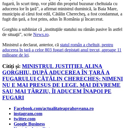
fugarii, în scurt timp, vor plăti din propriul buzunar cheltuiala cu
aducerea lor în ţară”, a afirmat ministrul duminică, la Baia Mare,
municipiu al cărui fost edil, Cătălin Cherecheş, a fost condamnat, a
fugit din ţară, a fost prins, adus în România şi încarcerat.
Gorghiu a subliniat că „instituţiile statului nu rămân pasive în astfel
de situaţii”, scrie
News.ro
.
Ministrul a declarat, anterior, că
statul român a cheltuit, pentru
aducerea în ţară a celor 803 fugari depistaţi anul trecut, aproape 11
milioane de lei
.
Citiți și:
MINISTRUL JUSTIȚIEI, ALINA
GORGHIU, DUPĂ ADUCEREA ÎN ȚARĂ A
FUGARULUI CĂTĂLIN CHERECHEȘ: NIMENI
NU E MAI PRESUS DE LEGE. MAI DEVREME
SAU MAI TÂRZIU, ÎI ADUCEM ÎNAPOI PE
FUGARI
Facebook.com/actualitateaprahoveana.ro
instagram.com
twitter.com
Google Business