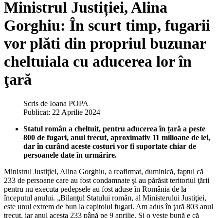
Ministrul Justiției, Alina
Gorghiu: În scurt timp, fugarii
vor plăti din propriul buzunar
cheltuiala cu aducerea lor în
ţară
Scris de
Ioana POPA
Publicat: 22 Aprilie 2024
Statul român a cheltuit, pentru aducerea în țară a peste
800 de fugari, anul trecut, aproximativ 11 milioane de lei,
dar în curând aceste costuri vor fi suportate chiar de
persoanele date în urmărire.
Ministrul Justiţiei, Alina Gorghiu, a reafirmat, duminică, faptul că
233 de persoane care au fost condamnate şi au părăsit teritoriul ţării
pentru nu executa pedepsele au fost aduse în România de la
începutul anului. „Bilanţul Statului român, al Ministerului Justiţiei,
este unul extrem de bun la capitolul fugari. Am adus în ţară 803 anul
trecut, iar anul acesta 233 până pe 9 aprilie. Şi o veste bună e că