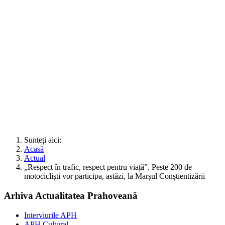
Sunteți aici:
Acasă
Actual
„Respect în trafic, respect pentru viață”. Peste 200 de
motocicliști vor participa, astăzi, la Marșul Conștientizării
Arhiva Actualitatea Prahoveană
Interviurile APH
APH Cultural