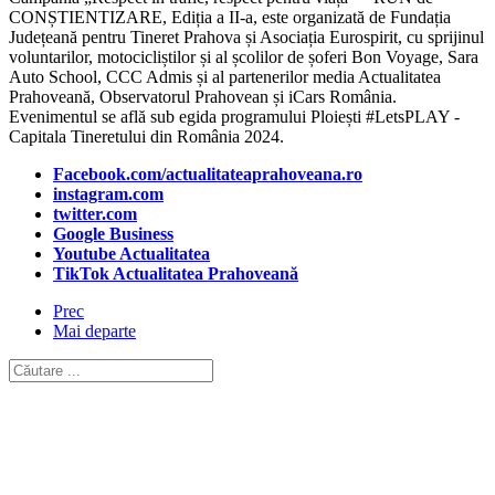
CONȘTIENTIZARE, Ediția a II-a, este organizată de Fundația
Județeană pentru Tineret Prahova și Asociația Eurospirit, cu sprijinul
voluntarilor, motocicliștilor și al școlilor de șoferi Bon Voyage, Sara
Auto School, CCC Admis și al partenerilor media Actualitatea
Prahoveană, Observatorul Prahovean și iCars România.
Evenimentul se află sub egida programului Ploiești #LetsPLAY -
Capitala Tineretului din România 2024.
Facebook.com/actualitateaprahoveana.ro
instagram.com
twitter.com
Google Business
Youtube Actualitatea
TikTok Actualitatea Prahoveană
Prec
Mai departe