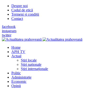
Despre noi
Codul de etică
Termeni și condiții
Contact
facebook
instagram
twitter
Home
APH TV
Actual
Știri locale
Știri naționale
Știri internaționale
Politic
Administrație
Economic
Opinii