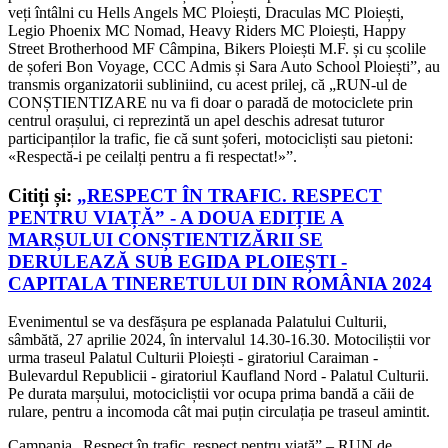
veți întâlni cu Hells Angels MC Ploiești, Draculas MC Ploiești,
Legio Phoenix MC Nomad, Heavy Riders MC Ploiești, Happy
Street Brotherhood MF Câmpina, Bikers Ploiești M.F. și cu școlile
de șoferi Bon Voyage, CCC Admis și Sara Auto School Ploiești”, au
transmis organizatorii subliniind, cu acest prilej, că „RUN-ul de
CONȘTIENTIZARE nu va fi doar o paradă de motociclete prin
centrul orașului, ci reprezintă un apel deschis adresat tuturor
participanților la trafic, fie că sunt șoferi, motocicliști sau pietoni:
«Respectă-i pe ceilalți pentru a fi respectat!»”.
Citiți și:
„RESPECT ÎN TRAFIC. RESPECT
PENTRU VIAȚĂ” - A DOUA EDIȚIE A
MARȘULUI CONȘTIENTIZĂRII SE
DERULEAZĂ SUB EGIDA PLOIEȘTI -
CAPITALA TINERETULUI DIN ROMÂNIA 2024
Evenimentul se va desfășura pe esplanada Palatului Culturii,
sâmbătă, 27 aprilie 2024, în intervalul 14.30-16.30. Motociliștii vor
urma traseul Palatul Culturii Ploiești - giratoriul Caraiman -
Bulevardul Republicii - giratoriul Kaufland Nord - Palatul Culturii.
Pe durata marșului, motocicliștii vor ocupa prima bandă a căii de
rulare, pentru a incomoda cât mai puțin circulația pe traseul amintit.
Campania „Respect în trafic, respect pentru viață” – RUN de