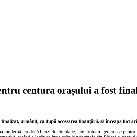
entru centura orașului a fost fina
st finalizat, urmând, ca după accesarea finanțării, să înceapă lucrări
a modernă, cu două benzi de circulație, late, trotuare generoase pentru pi