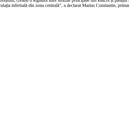
orașului, creând o legătură între străzile principale din Băicoi și pasajul
ulația infernală din zona centrală”, a declarat Marius Constantin, primar