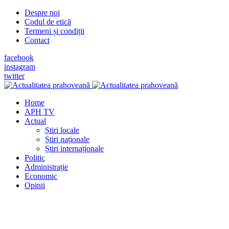
Despre noi
Codul de etică
Termeni și condiții
Contact
facebook
instagram
twitter
Home
APH TV
Actual
Știri locale
Știri naționale
Știri internaționale
Politic
Administrație
Economic
Opinii