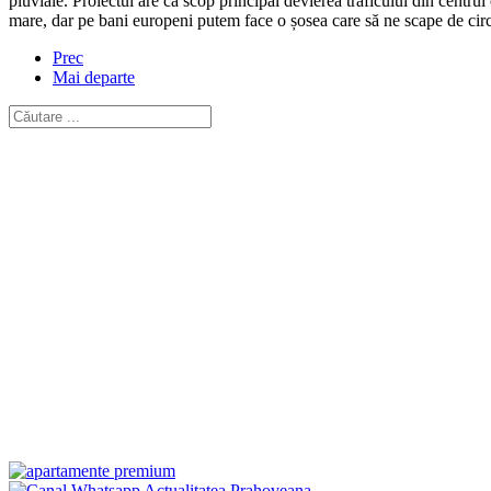
pluviale. Proiectul are ca scop principal devierea traficului din centrul 
mare, dar pe bani europeni putem face o șosea care să ne scape de circ
Prec
Mai departe