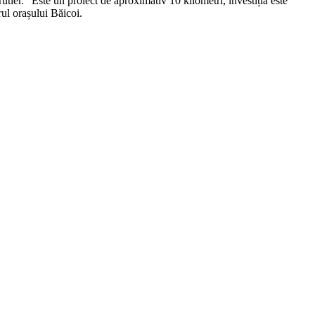
 rutier. “Este un proiect de aproximativ 10 kilometri, investiția este
ul orașului Băicoi.