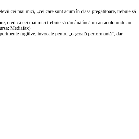
elevii cei mai mici, „cei care sunt acum în clasa pregătitoare, trebuie să
oare, cred că cei mai mici trebuie să rămână încă un an acolo unde au
sursa: Mediafax).
experimente fugitive, invocate pentru „o şcoală performantă", dar