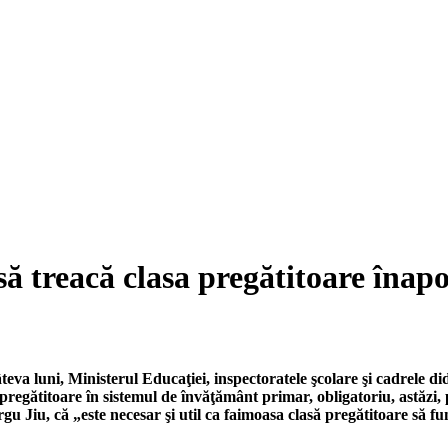
treacă clasa pregătitoare înapoi
eva luni, Ministerul Educaţiei, inspectoratele şcolare şi cadrele did
 pregătitoare în sistemul de învăţământ primar, obligatoriu, astăzi,
rgu Jiu, că „este necesar şi util ca faimoasa clasă pregătitoare să fun