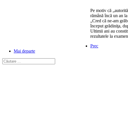
Pe motiv că „autorităţ
rămână încă un an la g
„Cred că ne-am grăbit
început grădiniţa, du
Ultimii ani au consti
rezultatele la examen
Prec
Mai departe