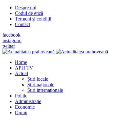
Despre noi
Codul de etică
Termeni și condiții
Contact
facebook
instagram
twitter
Home
APH TV
Actual
Știri locale
Știri naționale
Știri internaționale
Politic
Administrație
Economic
Opinii