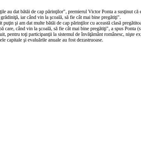
ile au dat bătăi de cap părinţilor", premierul Victor Ponta a susţinut că 
rădiniţă, iar când vin la şcoală, să fie cât mai bine pregătiţi".
 puţin şi am dat multe bătăi de cap părinţilor cu această clasă pregătit
pă care, când vin la şcoală, să fie cât mai bine pregătiţi", a spus Ponta (
tuit, pentru toţi participanţii la sistemul de învăţământ românesc, nişte 
ele capitale şi evaluările anuale au fost dezastruoase.