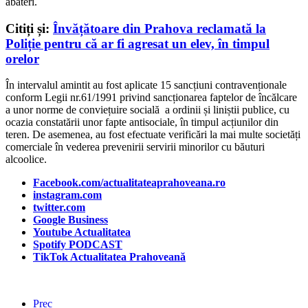
abateri.
Citiți și:
Învățătoare din Prahova reclamată la
Poliție pentru că ar fi agresat un elev, în timpul
orelor
În intervalul amintit au fost aplicate 15 sancțiuni contravenționale
conform Legii nr.61/1991 privind sancționarea faptelor de încălcare
a unor norme de conviețuire socială a ordinii și liniștii publice, cu
ocazia constatării unor fapte antisociale, în timpul acțiunilor din
teren. De asemenea, au fost efectuate verificări la mai multe societăți
comerciale în vederea prevenirii servirii minorilor cu băuturi
alcoolice.
Facebook.com/actualitateaprahoveana.ro
instagram.com
twitter.com
Google Business
Youtube Actualitatea
Spotify PODCAST
TikTok Actualitatea Prahoveană
Prec