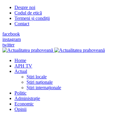
Despre noi
Codul de etică
Termeni și condiții
Contact
facebook
instagram
twitter
Home
APH TV
Actual
Știri locale
Știri naționale
Știri internaționale
Politic
Administrație
Economic
Opinii