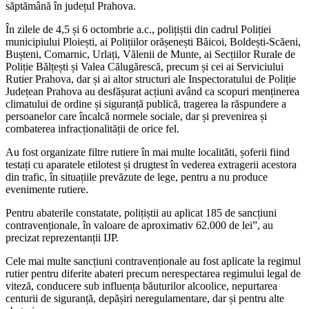
săptămână în județul Prahova.
În zilele de 4,5 și 6 octombrie a.c., polițiștii din cadrul Poliției
municipiului Ploiești, ai Polițiilor orășenești Băicoi, Boldești-Scăeni,
Bușteni, Comarnic, Urlați, Vălenii de Munte, ai Secțiilor Rurale de
Poliție Bălțești și Valea Călugărescă, precum și cei ai Serviciului
Rutier Prahova, dar și ai altor structuri ale Inspectoratului de Poliție
Județean Prahova au desfășurat acțiuni având ca scopuri menținerea
climatului de ordine și siguranță publică, tragerea la răspundere a
persoanelor care încalcă normele sociale, dar și prevenirea și
combaterea infracționalității de orice fel.
Au fost organizate filtre rutiere în mai multe localităti, șoferii fiind
testați cu aparatele etilotest și drugtest în vederea extragerii acestora
din trafic, în situațiile prevăzute de lege, pentru a nu produce
evenimente rutiere.
Pentru abaterile constatate, polițiștii au aplicat 185 de sancțiuni
contravenționale, în valoare de aproximativ 62.000 de lei”, au
precizat reprezentanții IJP.
Cele mai multe sancțiuni contravenționale au fost aplicate la regimul
rutier pentru diferite abateri precum nerespectarea regimului legal de
viteză, conducere sub influența băuturilor alcoolice, nepurtarea
centurii de siguranță, depășiri neregulamentare, dar și pentru alte