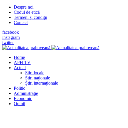
Despre noi
Codul de etică
Termeni și condiții
Contact
facebook
instagram
twitter
Home
APH TV
Actual
Știri locale
Știri naționale
Știri internaționale
Politic
Administrație
Economic
Opinii