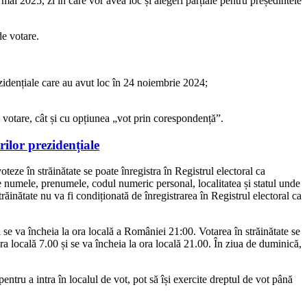
ai 2025, zi în care vor avea loc și alegeri parțiale pentru președintele
de votare.
ezidențiale care au avut loc în 24 noiembrie 2024;
de votare, cât și cu opțiunea „vot prin corespondență”.
rilor prezidențiale
teze în străinătate se poate înregistra în Registrul electoral ca
ise numele, prenumele, codul numeric personal, localitatea și statul unde
răinătate nu va fi condiționată de înregistrarea în Registrul electoral ca
i se va încheia la ora locală a României 21:00. Votarea în străinătate se
ora locală 7.00 și se va încheia la ora locală 21.00. În ziua de duminică,
pentru a intra în localul de vot, pot să își exercite dreptul de vot până