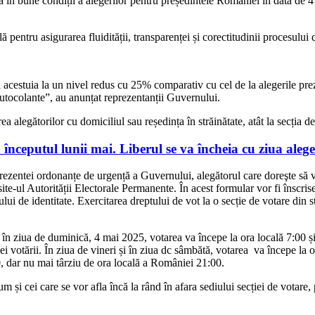
în bune condiții a alegerilor pentru președintele României în data de 4 m
lă pentru asigurarea fluidității, transparenței și corectitudinii procesului 
ei acestuia la un nivel redus cu 25% comparativ cu cel de la alegerile pr
autocolante”, au anunțat reprezentanții Guvernului.
ea alegătorilor cu domiciliul sau reședința în străinătate, atât la secția 
începutul lunii mai. Liberul se va încheia cu ziua alege
a prezentei ordonanțe de urgență a Guvernului, alegătorul care doreşte să vo
 site-ul Autorității Electorale Permanente. În acest formular vor fi înscr
ui de identitate. Exercitarea dreptului de vot la o secție de votare din st
e în ziua de duminică, 4 mai 2025, votarea va începe la ora locală 7:00 ș
ei votării. În ziua de vineri și în ziua dc sâmbătă, votarea va începe la 
00, dar nu mai târziu de ora locală a României 21:00.
um și cei care se vor afla încă la rând în afara sediului secției de votare, 