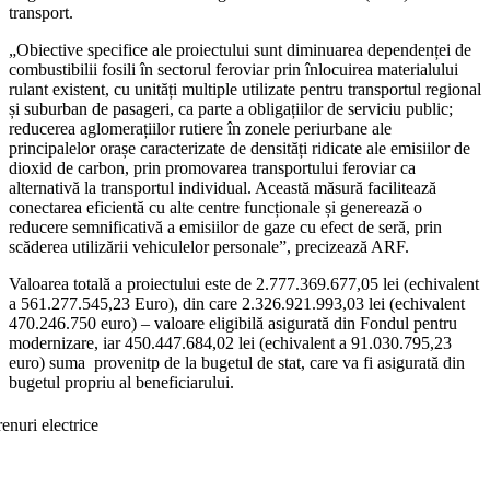
transport.
„Obiective specifice ale proiectului sunt diminuarea dependenței de
combustibilii fosili în sectorul feroviar prin înlocuirea materialului
rulant existent, cu unități multiple utilizate pentru transportul regional
și suburban de pasageri, ca parte a obligațiilor de serviciu public;
reducerea aglomerațiilor rutiere în zonele periurbane ale
principalelor orașe caracterizate de densități ridicate ale emisiilor de
dioxid de carbon, prin promovarea transportului feroviar ca
alternativă la transportul individual. Această măsură facilitează
conectarea eficientă cu alte centre funcționale și generează o
reducere semnificativă a emisiilor de gaze cu efect de seră, prin
scăderea utilizării vehiculelor personale”, precizează ARF.
Valoarea totală a proiectului este de 2.777.369.677,05 lei (echivalent
a 561.277.545,23 Euro), din care 2.326.921.993,03 lei (echivalent
470.246.750 euro) – valoare eligibilă asigurată din Fondul pentru
modernizare, iar 450.447.684,02 lei (echivalent a 91.030.795,23
euro) suma provenitp de la bugetul de stat, care va fi asigurată din
bugetul propriu al beneficiarului.