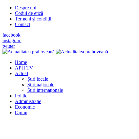
Despre noi
Codul de etică
Termeni și condiții
Contact
facebook
instagram
twitter
Home
APH TV
Actual
Știri locale
Știri naționale
Știri internaționale
Politic
Administrație
Economic
Opinii