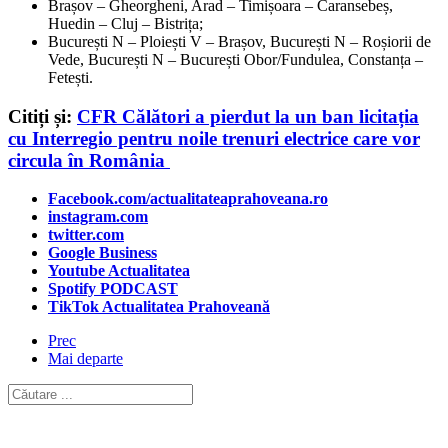
Brașov – Gheorgheni, Arad – Timișoara – Caransebeș,
Huedin – Cluj – Bistrița;
București N – Ploiești V – Brașov, București N – Roșiorii de
Vede, București N – București Obor/Fundulea, Constanța –
Fetești.
Citiți și:
CFR Călători a pierdut la un ban licitația
cu Interregio pentru noile trenuri electrice care vor
circula în România
Facebook.com/actualitateaprahoveana.ro
instagram.com
twitter.com
Google Business
Youtube Actualitatea
Spotify PODCAST
TikTok Actualitatea Prahoveană
Prec
Mai departe