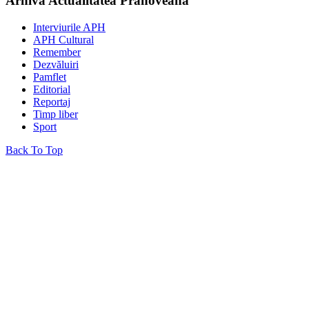
Arhiva Actualitatea Prahoveană
Interviurile APH
APH Cultural
Remember
Dezvăluiri
Pamflet
Editorial
Reportaj
Timp liber
Sport
Back To Top