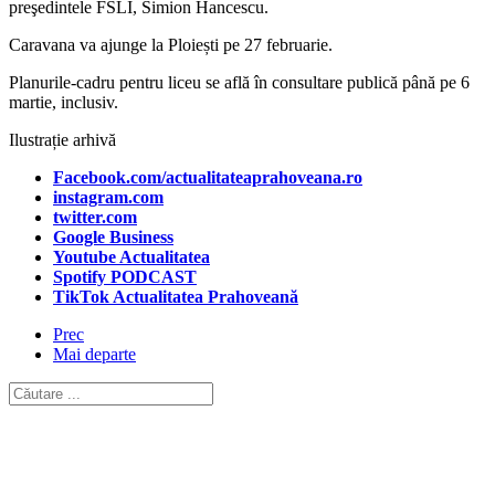
preşedintele FSLI, Simion Hancescu.
Caravana va ajunge la Ploiești pe 27 februarie.
Planurile-cadru pentru liceu se află în consultare publică până pe 6
martie, inclusiv.
Ilustrație arhivă
Facebook.com/actualitateaprahoveana.ro
instagram.com
twitter.com
Google Business
Youtube Actualitatea
Spotify PODCAST
TikTok Actualitatea Prahoveană
Prec
Mai departe