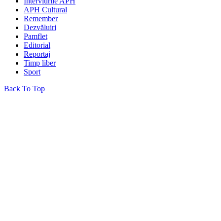
Interviurile APH
APH Cultural
Remember
Dezvăluiri
Pamflet
Editorial
Reportaj
Timp liber
Sport
Back To Top