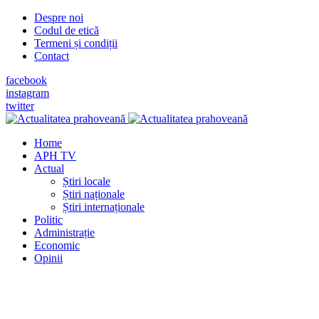
Despre noi
Codul de etică
Termeni și condiții
Contact
facebook
instagram
twitter
Home
APH TV
Actual
Știri locale
Știri naționale
Știri internaționale
Politic
Administrație
Economic
Opinii