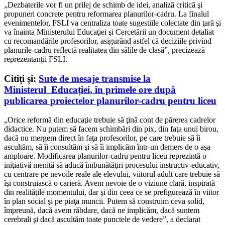
„Dezbaterile vor fi un prilej de schimb de idei, analiză critică şi
propuneri concrete pentru reformarea planurilor-cadru. La finalul
evenimentelor, FSLI va centraliza toate sugestiile colectate din ţară şi
va înainta Ministerului Educaţiei şi Cercetării un document detaliat
cu recomandările profesorilor, asigurând astfel că deciziile privind
planurile-cadru reflectă realitatea din sălile de clasă”, precizează
reprezentanții FSLI.
Citiți și:
Sute de mesaje transmise la
Ministerul
Educației
, în primele ore după
publicarea proiectelor planurilor-cadru pentru liceu
„Orice reformă din educaţie trebuie să ţină cont de părerea cadrelor
didactice. Nu putem să facem schimbări din pix, din faţa unui birou,
dacă nu mergem direct în faţa profesorilor, pe care trebuie să îi
ascultăm, să îi consultăm şi să îi implicăm într-un demers de o aşa
amploare. Modificarea planurilor-cadru pentru liceu reprezintă o
iniţiativă menită să aducă îmbunătăţiri procesului instructiv-educativ,
cu centrare pe nevoile reale ale elevului, viitorul adult care trebuie să
îşi construiască o carieră. Avem nevoie de o viziune clară, inspirată
din realităţile momentului, dar şi din ceea ce se prefigurează în viitor
în plan social şi pe piaţa muncii. Putem să construim ceva solid,
împreună, dacă avem răbdare, dacă ne implicăm, dacă suntem
cerebrali şi dacă ascultăm toate punctele de vedere”, a declarat