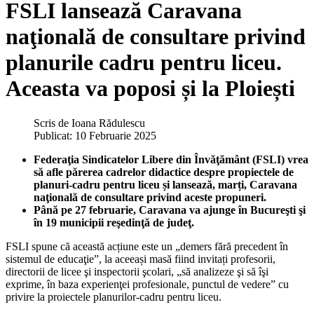
FSLI lansează Caravana
naţională de consultare privind
planurile cadru pentru liceu.
Aceasta va poposi și la Ploiești
Scris de
Ioana Rădulescu
Publicat: 10 Februarie 2025
Federaţia Sindicatelor Libere din Învăţământ (FSLI) vrea
să afle părerea cadrelor didactice despre propiectele de
planuri-cadru pentru liceu și lansează, marți, Caravana
naţională de consultare privind aceste propuneri.
Până pe 27 februarie, Caravana va ajunge în Bucureşti şi
în 19 municipii reşedinţă de judeţ.
FSLI spune că această acțiune este un „demers fără precedent în
sistemul de educaţie”, la aceeași masă fiind invitați profesorii,
directorii de licee şi inspectorii şcolari, „să analizeze şi să îşi
exprime, în baza experienţei profesionale, punctul de vedere” cu
privire la proiectele planurilor-cadru pentru liceu.