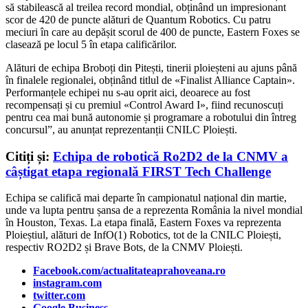
să stabilească al treilea record mondial, obținând un impresionant
scor de 420 de puncte alături de Quantum Robotics. Cu patru
meciuri în care au depășit scorul de 400 de puncte, Eastern Foxes se
clasează pe locul 5 în etapa calificărilor.
Alături de echipa Broboți din Pitești, tinerii ploieșteni au ajuns până
în finalele regionalei, obținând titlul de «Finalist Alliance Captain».
Performanțele echipei nu s-au oprit aici, deoarece au fost
recompensați și cu premiul «Control Award I», fiind recunoscuți
pentru cea mai bună autonomie și programare a robotului din întreg
concursul”, au anunțat reprezentanții CNILC Ploiești.
Citiți și:
Echipa de robotică Ro2D2 de la CNMV a
câștigat etapa regională FIRST Tech Challenge
Echipa se califică mai departe în campionatul național din martie,
unde va lupta pentru șansa de a reprezenta România la nivel mondial
în Houston, Texas. La etapa finală, Eastern Foxes va reprezenta
Ploieștiul, alături de InfO(1) Robotics, tot de la CNILC Ploiești,
respectiv RO2D2 și Brave Bots, de la CNMV Ploiești.
Facebook.com/actualitateaprahoveana.ro
instagram.com
twitter.com
Google Business