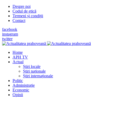
Despre noi
Codul de etică
Termeni și condiții
Contact
facebook
instagram
twitter
Home
APH TV
Actual
Știri locale
Știri naționale
Știri internaționale
Politic
Administrație
Economic
Opinii