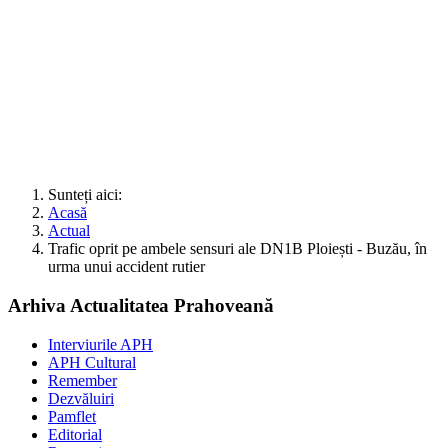
Sunteți aici:
Acasă
Actual
Trafic oprit pe ambele sensuri ale DN1B Ploiești - Buzău, în
urma unui accident rutier
Arhiva Actualitatea Prahoveană
Interviurile APH
APH Cultural
Remember
Dezvăluiri
Pamflet
Editorial