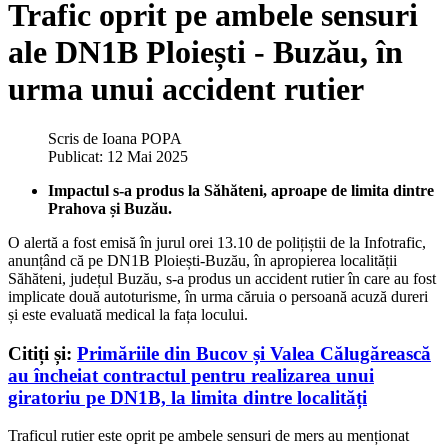
Trafic oprit pe ambele sensuri
ale DN1B Ploiești - Buzău, în
urma unui accident rutier
Scris de
Ioana POPA
Publicat: 12 Mai 2025
Impactul s-a produs la Săhăteni, aproape de limita dintre
Prahova și Buzău.
O alertă a fost emisă în jurul orei 13.10 de polițiștii de la Infotrafic,
anunțând că pe
DN1B Ploiești-Buzău, în apropierea localității
Săhăteni, județul Buzău, s-a produs un accident rutier în care au fost
implicate două autoturisme, în urma căruia o persoană acuză dureri
și este evaluată medical la fața locului.
Citiți și:
Primăriile din Bucov și Valea Călugărească
au încheiat contractul pentru realizarea unui
giratoriu pe DN1B, la limita dintre localități
Traficul rutier este oprit pe ambele sensuri de mers au menționat