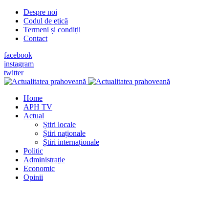
Despre noi
Codul de etică
Termeni și condiții
Contact
facebook
instagram
twitter
Home
APH TV
Actual
Știri locale
Știri naționale
Știri internaționale
Politic
Administrație
Economic
Opinii