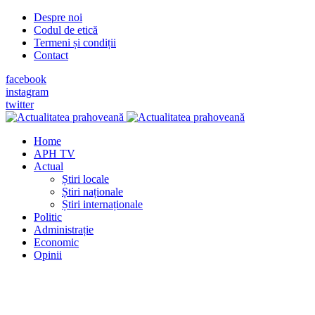
Despre noi
Codul de etică
Termeni și condiții
Contact
facebook
instagram
twitter
Home
APH TV
Actual
Știri locale
Știri naționale
Știri internaționale
Politic
Administrație
Economic
Opinii