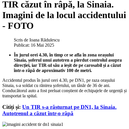
TIR căzut în râpă, la Sinaia.
Imagini de la locul accidentului
- FOTO
Scris de
Ioana Rădulescu
Publicat: 16 Mai 2025
În jurul orei 4.30, în timp ce se afla în zona orașului
Sinaia, șoferul unui autotren a pierdut controlul asupra
direcției, iar TIR-ul său a ieșit de pe carosabil și a căzut
într-o râpă de aproximativ 100 de metri.
Accidentul produs în jurul orei 4.30, pe DN1, pe raza orașului
Sinaia, s-a soldat cu rănirea șoferului, un tânăr de 36 de ani.
Conducătorul auto a fost preluat conștient de echipajele de urgență și
transportat la spital.
Citiți și:
Un TIR s-a răsturnat pe DN1, la Sinaia.
Autotrenul a căzut într-o râpă