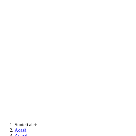
Sunteți aici:
Acasă
Actual