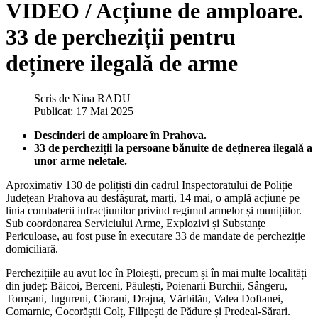
VIDEO / Acțiune de amploare.
33 de percheziții pentru
deținere ilegală de arme
Scris de
Nina RADU
Publicat: 17 Mai 2025
Descinderi de amploare în Prahova.
33 de percheziții la persoane bănuite de deținerea ilegală a
unor arme neletale.
Aproximativ 130 de polițiști din cadrul Inspectoratului de Poliție
Județean Prahova au desfășurat, marți, 14 mai, o amplă acțiune pe
linia combaterii infracțiunilor privind regimul armelor și munițiilor.
Sub coordonarea Serviciului Arme, Explozivi și Substanțe
Periculoase, au fost puse în executare 33 de mandate de percheziție
domiciliară.
Perchezițiile au avut loc în Ploiești, precum și în mai multe localități
din județ: Băicoi, Berceni, Păulești, Poienarii Burchii, Sângeru,
Tomșani, Jugureni, Ciorani, Drajna, Vărbilău, Valea Doftanei,
Comarnic, Cocorăștii Colț, Filipești de Pădure și Predeal-Sărari.