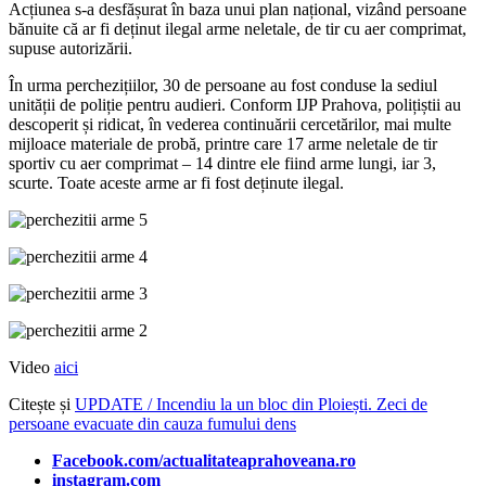
Acțiunea s-a desfășurat în baza unui plan național, vizând persoane
bănuite că ar fi deținut ilegal arme neletale, de tir cu aer comprimat,
supuse autorizării.
În urma perchezițiilor, 30 de persoane au fost conduse la sediul
unității de poliție pentru audieri. Conform IJP Prahova, polițiștii au
descoperit și ridicat, în vederea continuării cercetărilor, mai multe
mijloace materiale de probă, printre care 17 arme neletale de tir
sportiv cu aer comprimat – 14 dintre ele fiind arme lungi, iar 3,
scurte. Toate aceste arme ar fi fost deținute ilegal.
Video
aici
Citește și
UPDATE / Incendiu la un bloc din Ploiești. Zeci de
persoane evacuate din cauza fumului dens
Facebook.com/actualitateaprahoveana.ro
instagram.com