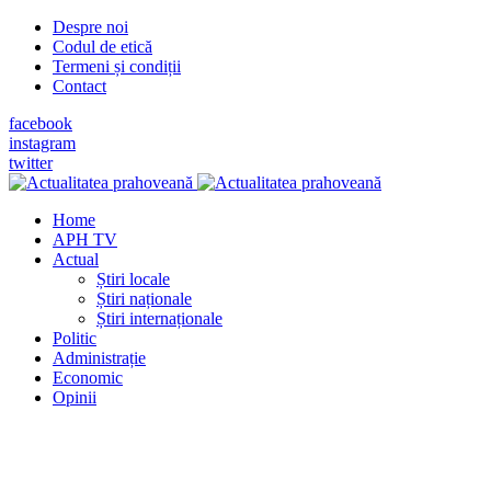
Despre noi
Codul de etică
Termeni și condiții
Contact
facebook
instagram
twitter
Home
APH TV
Actual
Știri locale
Știri naționale
Știri internaționale
Politic
Administrație
Economic
Opinii