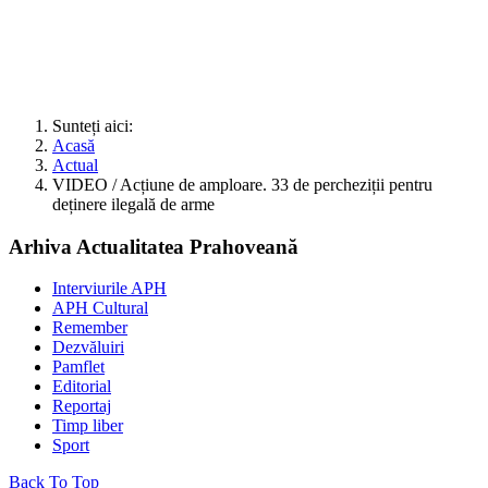
Sunteți aici:
Acasă
Actual
VIDEO / Acțiune de amploare. 33 de percheziții pentru
deținere ilegală de arme
Arhiva Actualitatea Prahoveană
Interviurile APH
APH Cultural
Remember
Dezvăluiri
Pamflet
Editorial
Reportaj
Timp liber
Sport
Back To Top