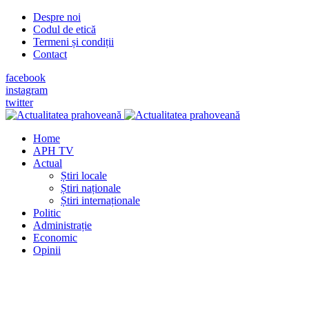
Despre noi
Codul de etică
Termeni și condiții
Contact
facebook
instagram
twitter
Home
APH TV
Actual
Știri locale
Știri naționale
Știri internaționale
Politic
Administrație
Economic
Opinii