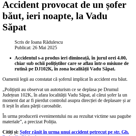
Accident provocat de un șofer
băut, ieri noapte, la Vadu
Săpat
Scris de
Ioana Rădulescu
Publicat: 26 Mai 2025
Accidentul s-a produs ieri dimineață, în jurul orei 4.00,
chiar sub ochii polițiștilor care se aflau într-o misiune de
rutină pe DJ102K, în zona localității Vadu Săpat.
Oamenii legii au constatat că șoferul implicat în accident era băut.
„Polițiștii au observat un autoturism ce se deplasa pe Drumul
Județean 102K, în afara localității Vadu Săpat, al cărui șofer la un
moment dat ar fi pierdut controlul asupra direcției de deplasare și ar
fi ieșit în afara părții carosabile.
În urma producerii evenimentului nu au rezultat victime sau pagube
materiale”, a precizat Poliția.
Citiți și:
Șofer rănit în urma unui accident petrecut pe str. Gh.