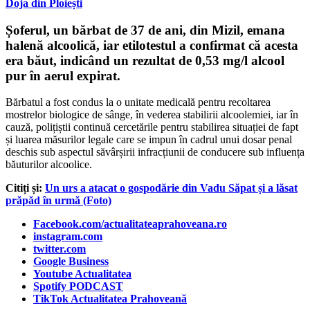
Doja din Ploiești
Șoferul, un bărbat de 37 de ani, din Mizil, emana
halenă alcoolică, iar etilotestul a confirmat că acesta
era băut, indicând un rezultat de 0,53 mg/l alcool
pur în aerul expirat.
Bărbatul a fost condus la o unitate medicală pentru recoltarea
mostrelor biologice de sânge, în vederea stabilirii alcoolemiei, iar î
n
cauză, polițiștii continuă cercetările pentru stabilirea situației de fapt
și luarea măsurilor legale care se impun în cadrul unui dosar penal
deschis sub aspectul săvârșirii infracțiunii de conducere sub influența
băuturilor alcoolice.
Citiți și:
Un urs a atacat o gospodărie din Vadu Săpat și a lăsat
prăpăd în urmă (Foto)
Facebook.com/actualitateaprahoveana.ro
instagram.com
twitter.com
Google Business
Youtube Actualitatea
Spotify PODCAST
TikTok Actualitatea Prahoveană