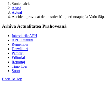
Sunteți aici:
Acasă
Actual
Accident provocat de un șofer băut, ieri noapte, la Vadu Săpat
Arhiva Actualitatea Prahoveană
Interviurile APH
APH Cultural
Remember
Dezvăluiri
Pamflet
Editorial
Reportaj
Timp liber
Sport
Back To Top