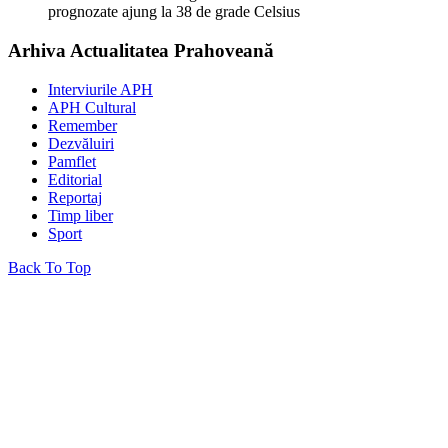
prognozate ajung la 38 de grade Celsius
Arhiva Actualitatea Prahoveană
Interviurile APH
APH Cultural
Remember
Dezvăluiri
Pamflet
Editorial
Reportaj
Timp liber
Sport
Back To Top