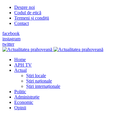
Despre noi
Codul de etică
Termeni și condiții
Contact
facebook
instagram
twitter
Home
APH TV
Actual
Știri locale
Știri naționale
Știri internaționale
Politic
Administrație
Economic
Opinii