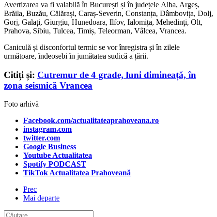
Avertizarea va fi valabilă în București și în județele Alba, Argeș,
Brăila, Buzău, Călărași, Caraș-Severin, Constanța, Dâmbovița, Dolj,
Gorj, Galați, Giurgiu, Hunedoara, Ilfov, Ialomița, Mehedinți, Olt,
Prahova, Sibiu, Tulcea, Timiș, Teleorman, Vâlcea, Vrancea.
Caniculă și disconfortul termic se vor înregistra și în zilele
următoare, îndeosebi în jumătatea sudică a țării.
Citiți și:
Cutremur de 4 grade, luni dimineață, în
zona seismică Vrancea
Foto arhivă
Facebook.com/actualitateaprahoveana.ro
instagram.com
twitter.com
Google Business
Youtube Actualitatea
Spotify PODCAST
TikTok Actualitatea Prahoveană
Prec
Mai departe