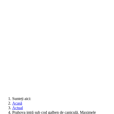
Sunteți aici:
Acasă
Actual
Prahova intră sub cod galben de caniculă. Maximele