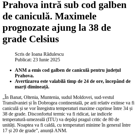
Prahova intră sub cod galben
de caniculă. Maximele
prognozate ajung la 38 de
grade Celsius
Scris de
Ioana Rădulescu
Publicat: 23 Iunie 2025
ANM a emis cod galben de caniculă pentru județul
Prahova.
Avertizarea este valabilă timp de 24 de ore, începând de
marți dimineață.
„În Banat, Oltenia, Muntenia, sudul Moldovei, sud-vestul
Transilvaniei și în Dobrogea continentală, pe arii relativ extinse va fi
caniculă și se vor înregistra temperaturi maxime cuprinse între 34 și
38 de grade. Disconfortul termic va fi ridicat, iar indicele
temperatură-umezeală (ITU) va depăși pragul critic de 80 de
unități. Noaptea va fi caldă, cu temperaturi minime în general între
17 și 20 de grade”, anunță ANM.