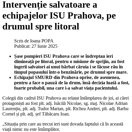
Intervenție salvatoare a
echipajelor ISU Prahova, pe
drumul spre litoral
Scris de
Ioana POPA
Publicat: 27 Iunie 2025
Șase pompieri ISU Prahova care se îndreptau ieri
dimineață pe litoral, pentru o misiune de sprijin, au fost
îngerii salvatori ai unui bărbat căruia i se făcuse rău în
timpul popasului într-o benzinărie, pe drumul spre mare.
Echipajul SMURD din Prahova oprise, de asemenea,
pentru a face o pauză de la drum, însă decizia luată a fost,
foarte probabil, una care i-a salvat viața pacientului.
Colegii din cadrul ISU Prahova au relatat întâmplarea de joi, ai cărei
protagoniști au fost plt. adj. Isăcilă Nicolae, sg. maj. Nicolae Adrian
Laurențiu, plt. adj. Tudor Marian, plt. Richea Andrei, plt. adj. Barbu
Cornel și plt. adj. șef Tăbăcaru Ioan.
„Situația prin care au trecut ieri sunt dovada faptului că în această
viață nimic nu este întâmplător.