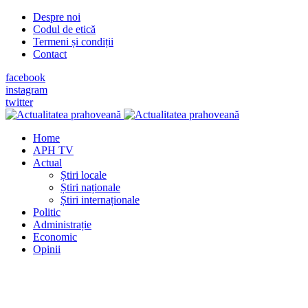
Despre noi
Codul de etică
Termeni și condiții
Contact
facebook
instagram
twitter
Home
APH TV
Actual
Știri locale
Știri naționale
Știri internaționale
Politic
Administrație
Economic
Opinii