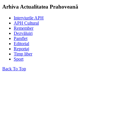
Arhiva Actualitatea Prahoveană
Interviurile APH
APH Cultural
Remember
Dezvăluiri
Pamflet
Editorial
Reportaj
Timp liber
Sport
Back To Top