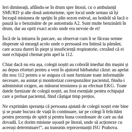
Ieri dimineață, aflându-se în drum spre litoral, cu o ambulanță
SMURD și alte două autoturisme, spre locul unde urmau să își
înceapă misiunea de sprijin în plin sezon estival, au hotărât să facă o
pauză la o benzinărie de pe autostrada A2. Sunt multe benzinării în
drum, dar au oprit exact acolo unde era nevoie de ei!
Încă de la intrarea în parcare, au observat cum li se făceau semne
disperate să meargă acolo unde o persoană era întinsă la pământ,
care acuza dureri în piept și insuficiență respiratorie, crezând că ei
sunt echipajul chemat prin apel la 112.
Chiar dacă nu era așa, colegii noștri au coborât imediat din mașini și
au depus eforturi pentru a veni în ajutorul bărbatului căzut: au apelat
din nou 112 pentru a se asigura că sunt furnizate toate informațiile
necesare, au asistat și monitorizat corespunzător pacientul, fiindu-i
administrat oxigen, au măsurat tensiunea și au efectuat EKG. Toate
datele furnizate de colegii noștri, au fost esențiale pentru echipajul
care a preluat pacientul, fiind câștigat timp prețios.
Ne exprimăm speranța că persoana ajutată de colegii noștri este bine
și se poate bucura de viață în continuare, iar pe colegi îi felicităm
pentru prezența de spirit și pentru buna coordonare de care au dat
dovadă. Le dorim misiune ușoară pe litoral, unde să acționeze cu
aceeași determinare!”, au transmis reprezentanții ISU Prahova.